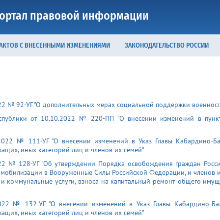
ортал правовой информации
 АКТОВ С ВНЕСЕННЫМИ ИЗМЕНЕНИЯМИ
ЗАКОНОДАТЕЛЬСТВО РОССИИ
22 № 92-УГ "О дополнительных мерах социальной поддержки военносл
спублики от 10.10.2022 № 220-ПП "О внесении изменений в пунк
2022 № 111-УГ "О внесении изменений в Указ Главы Кабардино-Ба
щих, иных категорий лиц и членов их семей"
022 № 128-УГ "Об утверждении Порядка освобождения граждан Рос
 мобилизации в Вооруженные Силы Российской Федерации, и членов и
е и коммунальные услуги, взноса на капитальный ремонт общего иму
2022 № 132-УГ "О внесении изменений в Указ Главы Кабардино-Бал
щих, иных категорий лиц и членов их семей"