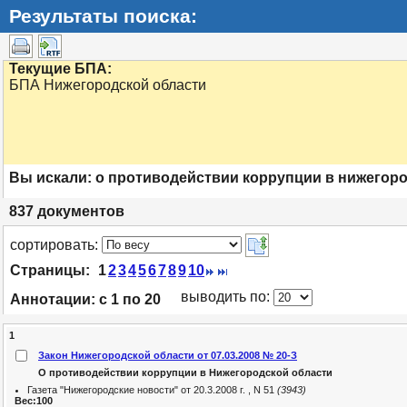
Результаты поиска:
Текущие БПА:
БПА Нижегородской области
Вы искали:
о противодействии коррупции в нижегор
837
документов
cортировать:
Страницы:
1
2
3
4
5
6
7
8
9
10
выводить по:
Аннотации:
с 1 по 20