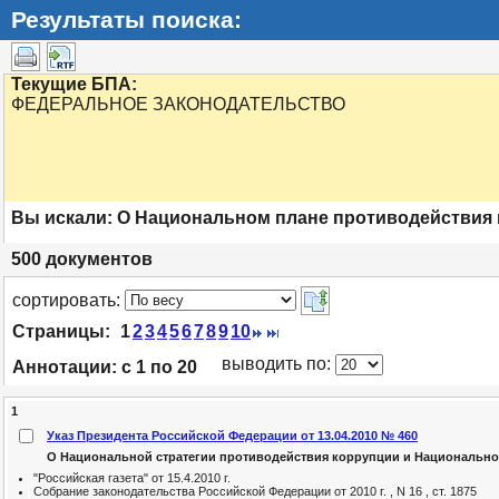
Результаты поиска:
Текущие БПА:
ФЕДЕРАЛЬНОЕ ЗАКОНОДАТЕЛЬСТВО
Вы искали:
О Национальном плане противодействия
500
документов
cортировать:
Страницы:
1
2
3
4
5
6
7
8
9
10
выводить по:
Аннотации:
с 1 по 20