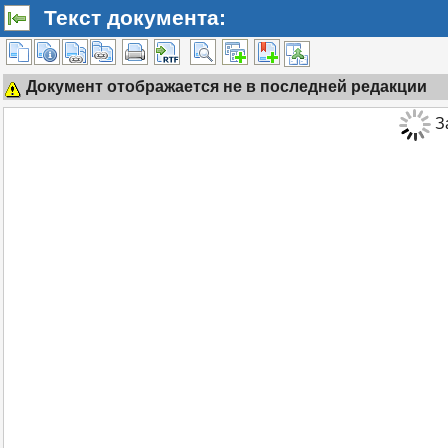
Текст документа:
Документ отображается не в последней редакции
За