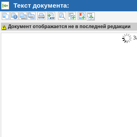
Текст документа:
Документ отображается не в последней редакции
За