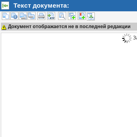
Текст документа:
Документ отображается не в последней редакции
За