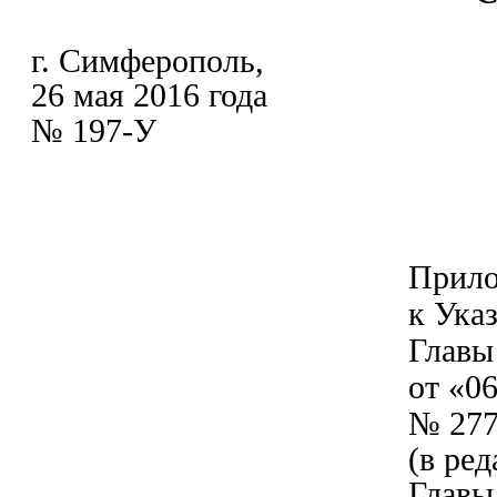
г. Симферополь,
26 мая 2016 года
№ 197-У
Прил
к Ука
Главы
от «0
№ 27
(в ре
Главы