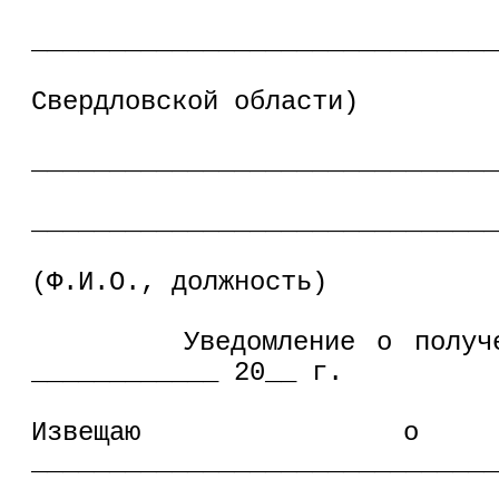
______________________________
Свердловской области)
о
______________________________
______________________________
(Ф.И.О., должность)
Уведомление о получении
____________ 20__ г.
Извещаю о п
_____________________________
(д