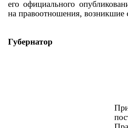
его официального опубликован
на правоотношения, возникшие с
Губернатор
В.В.Ра
П
пос
Пра