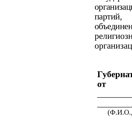
организ
партий,
объединен
религи
организа
Губерна
от
_______
_______
(Ф.И.О.