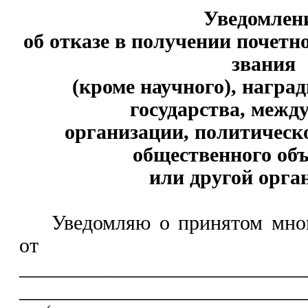
Уведомлен
об отказе в получении почетн
звания
(кроме научного), награ
государства, межд
организации, политическ
общественного об
или другой орга
Уведомляю о принятом мно
от полу
____________________________
____________________________