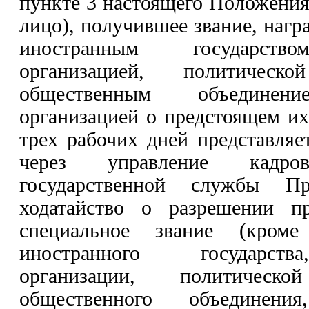
пункте 3 настоящего Положения
лицо), получившее звание, нагр
иностранным государство
организацией, политичес
общественным объедине
организацией о предстоящем их
трех рабочих дней представляе
через управление кадр
государственной службы Пра
ходатайство о разрешении п
специальное звание (кроме 
иностранного государств
организации, политическ
общественного объедине