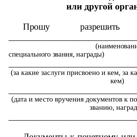
или другой орга
Прошу разрешить
_____________________________
(наимено
специального звания, награды)
____________________________
(за какие заслуги присвоено и кем, за к
кем)
____________________________
(дата и место вручения документов к 
званию, награ
____________________________
Документы к почетному или