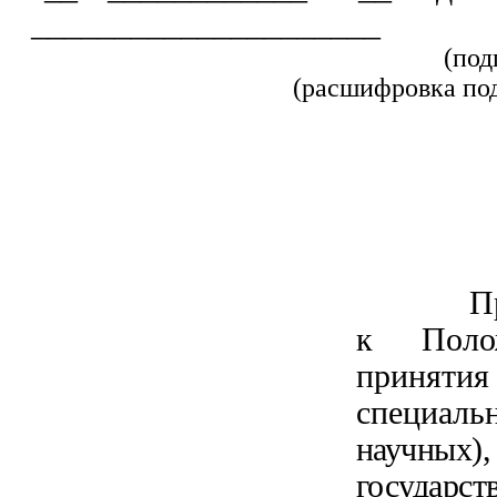
_____________________
(п
(расшифровка по
П
к Поло
приня
специал
научных)
госуда