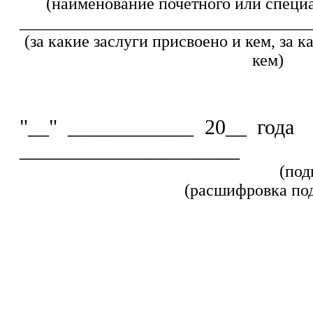
(наименование почетного или специа
___________________________________
(за какие заслуги присвоено и кем, за к
кем)
"__" ____________ 20__ г
_____________________
(п
(расшифровка по