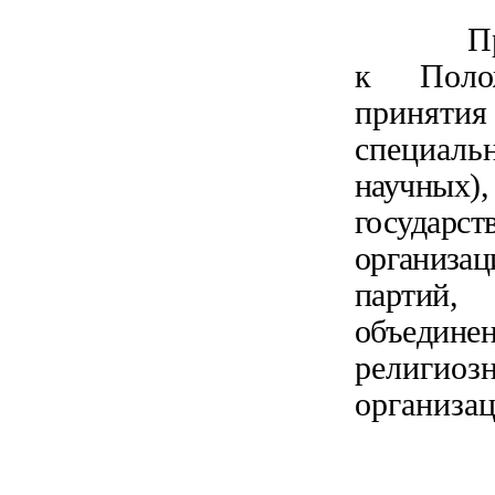
П
к Поло
приня
специал
научных)
госуда
организ
партий,
объединен
религи
организа