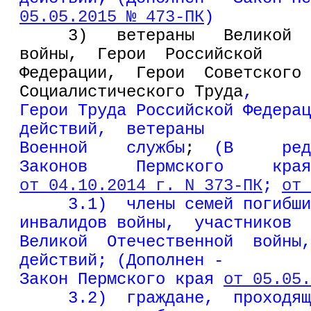
05.05.2015 № 473-ПК
)
     3)   ветераны   Великой  
войны,  Герои  Российской
Федерации,  Герои  Советского 
Социалистического Труда
,
Герои Труда Российской Федерац
действий,  ветераны
Военной    службы
;
  (В     ред
Законов     Пермского     края
от 04.10.2014 г. N 373-ПК
; 
от 
     3.1)  члены семей погибши
инвалидов войны,  участников
Великой  Отечественной  войны,
действий; (Дополнен -
Закон Пермского края 
от 05.05.
3.2)  граждане,  проходящ