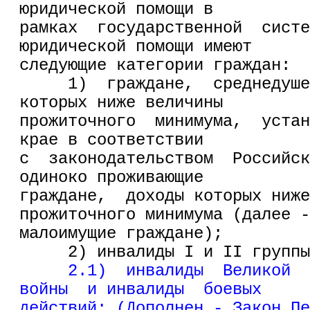
юридической помощи в
рамках  государственной  систе
юридической помощи имеют
следующие категории граждан:
     1)  граждане,  среднедуше
которых ниже величины
прожиточного  минимума,  устан
крае в соответствии
с  законодательством  Российск
одиноко проживающие
граждане,  доходы которых ниже
прожиточного минимума (далее -
малоимущие граждане);
     2) инвалиды I и II группы
2.1)  инвалиды  Великой  
войны  и инвалиды  боевых
действий; (Дополнен - Закон Пе