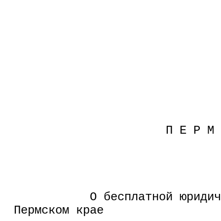
                              
                      П Е Р М 
           О бесплатной юридич
Пермском крае