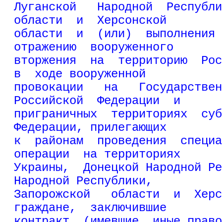
Луганской   Народной  Республи
области  и  Херсонской
области  и  (или)  выполнения 
отражению  вооруженного
вторжения  на  территорию  Рос
в  ходе вооруженной
провокации   на   Государствен
Российской  Федерации  и
приграничных  территориях  суб
Федерации, прилегающих
к  районам  проведения  специа
операции  на территориях
Украины,  Донецкой Народной Ре
Народной Республики,
Запорожской   области  и  Херс
граждане,  заключившие
контракт  (имевшие  иные право