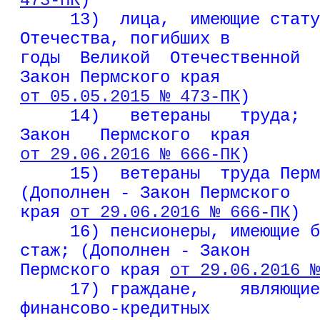
473-ПК
)
     13)  лица,  имеющие стату
Отечества, погибших в
годы  Великой  Отечественной  
Закон Пермского края
от 05.05.2015 № 473-ПК
)
     14)   ветераны   труда;  
Закон   Пермского  края
от 29.06.2016 № 666-ПК
)
     15)  ветераны  труда Перм
(Дополнен - Закон Пермского
края 
от 29.06.2016 № 666-ПК
)
     16) пенсионеры, имеющие б
стаж; (Дополнен - Закон
Пермского края 
от 29.06.2016 
     17) граждане,    являющие
финансово-кредитных