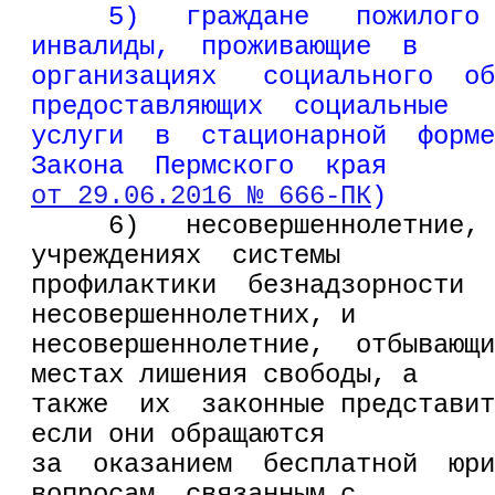
5)   граждане   пожилого 
инвалиды,  проживающие  в
организациях   социального  об
предоставляющих  социальные
услуги  в  стационарной  форме
Закона  Пермского  края
от 29.06.2016 № 666-ПК
)
     6)   несовершеннолетние, 
учреждениях  системы
профилактики  безнадзорности  
несовершеннолетних, и
несовершеннолетние,  отбывающи
местах лишения свободы, а
также  их  законные представит
если они обращаются
за  оказанием  бесплатной  юри
вопросам, связанным с