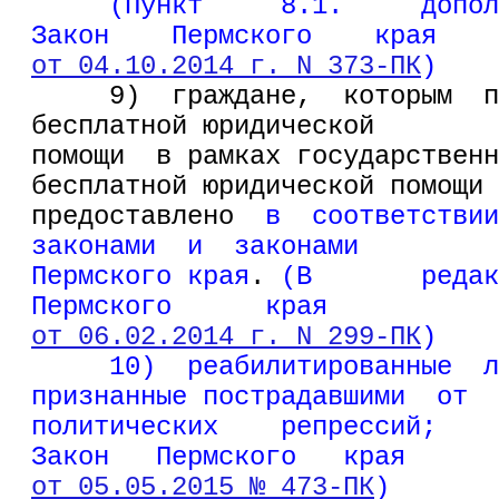
     (Пункт     8.1.     допол
Закон    Пермского    края
от 04.10.2014 г. N 373-ПК
)
     9)  граждане,  которым  п
бесплатной юридической
помощи  в рамках государственн
бесплатной юридической помощи
предоставлено  
в  соответствии
законами  и  законами
Пермского края
.
 (В       редак
Пермского      края
от 06.02.2014 г. N 299-ПК
)
     10)  реабилитированные  л
признанные пострадавшими  от
политических    репрессий;    
Закон   Пермского   края
от 05.05.2015 № 473-ПК
)