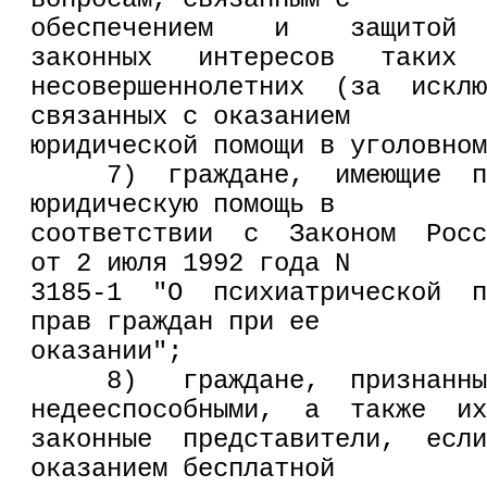
обеспечением    и    защитой  
законных   интересов   таких
несовершеннолетних  (за  исклю
связанных с оказанием
юридической помощи в уголовном
     7)  граждане,  имеющие  п
юридическую помощь в
соответствии  с  Законом  Росс
от 2 июля 1992 года N
3185-1  "О  психиатрической  п
прав граждан при ее
оказании";
     8)   граждане,  признанны
недееспособными,  а  также  их
законные  представители,  если
оказанием бесплатной