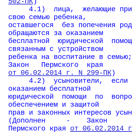
502-ПК
)
4.1)  лица,  желающие при
свою семью ребенка,
оставшегося  без попечения род
обращаются за оказанием
бесплатной  юридической  помощ
связанным с устройством
ребенка на воспитание в семью;
Закон   Пермского  края
от 06.02.2014 г. N 299-ПК
)
     4.2)  усыновители,  если 
оказанием бесплатной
юридической  помощи  по  вопро
обеспечением и защитой
прав и законных интересов усын
(Дополнен     -    Закон
Пермского края 
от 06.02.2014 г