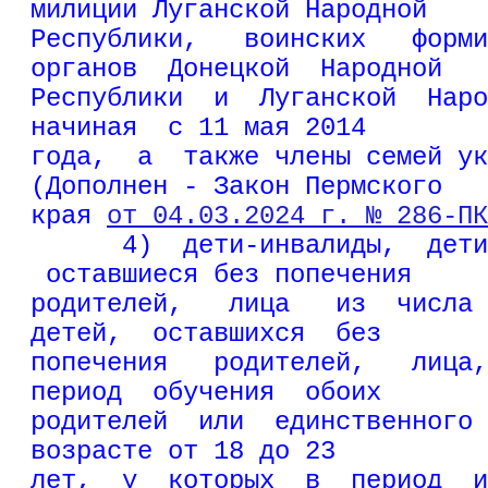
милиции Луганской Народной
Республики,   воинских   форми
органов  Донецкой  Народной
Республики  и  Луганской  Наро
начиная  с 11 мая 2014
года,  а  также члены семей ук
(Дополнен - Закон Пермского
края 
от 04.03.2024 г. № 286-ПК
4)  дети-инвалиды,  дети
 оставшиеся без попечения
родителей,   лица   из  числа 
детей,  оставшихся  без
попечения   родителей,   лица,
период  обучения  обоих
родителей  или  единственного 
возрасте от 18 до 23
лет,  у  которых  в  период  и