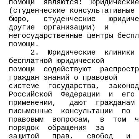
помощи  являются:  юридические
(студенческие консультативные
бюро,   студенческие   юридиче
другие  организации)  и
негосударственные центры беспл
помощи.
     2.  Юридические  клиники 
бесплатной юридической
помощи  содействуют  распростр
граждан знаний о правовой
системе  государства,  законод
Российской  Федерации  и  его
применении,   дают  гражданам 
письменные  консультации  по
правовым  вопросам,  в  том  ч
порядок  обращения  за
защитой   прав,   свобод   и  