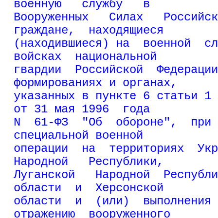
военную   службу   в
Вооруженных   Силах   Российск
граждане,  находящиеся
(находившиеся) на  военной  сл
войсках  национальной
гвардии  Российской  Федерации
формированиях и органах,
указанных в пункте 6 статьи 1 
от 31 мая 1996  года
N  61-ФЗ  "Об  обороне",  при 
специальной военной
операции  на  территориях  Укр
Народной   Республики,
Луганской   Народной  Республи
области  и  Херсонской
области  и  (или)  выполнения 
отражению  вооруженного