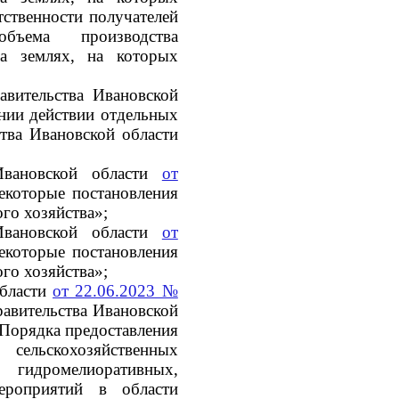
тственности получателей
бъема производства
на землях, на которых
авительства Ивановской
нии действии отдельных
тва Ивановской области
Ивановской области
от
екоторые постановления
ого хозяйства»;
Ивановской области
от
екоторые постановления
ого хозяйства»;
области
от 22.06.2023 №
авительства Ивановской
 Порядка предоставления
ельскохозяйственных
идромелиоративных,
ероприятий в области