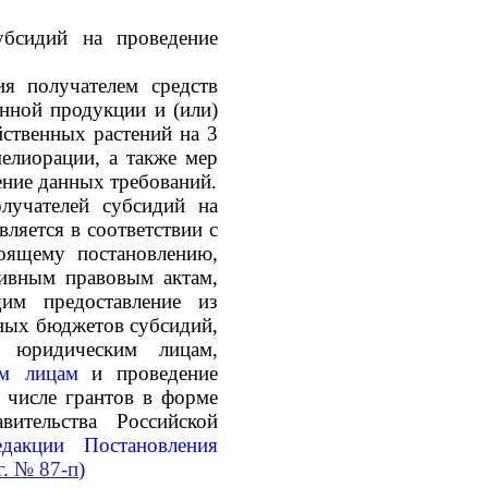
убсидий на проведение
я получателем средств
енной продукции и (или)
йственных растений на 3
мелиорации, а также мер
ение данных требований.
олучателей субсидий на
ляется в соответствии с
оящему постановлению,
ивным правовым актам,
им предоставление из
ных бюджетов субсидий,
 юридическим лицам,
им лицам
и проведение
 числе грантов в форме
вительства Российской
акции Постановления
г. № 87-п
)