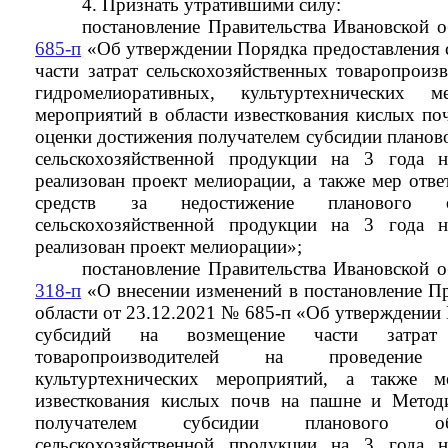
4. Признать утратившими силу:
постановление Правительства Ивановской 
685-п
«Об утверждении Порядка предоставления 
части затрат сельскохозяйственных товаропроиз
гидромелиоративных, культуртехнических 
мероприятий в области известкования кислых по
оценки достижения получателем субсидии планов
сельскохозяйственной продукции на 3 года 
реализован проект мелиорации, а также мер отве
средств за недостижение планового о
сельскохозяйственной продукции на 3 года 
реализован проект мелиорации»;
постановление Правительства Ивановской 
318-п
«О внесении изменений в постановление Пр
области от 23.12.2021 № 685-п «Об утверждении
субсидий на возмещение части затрат с
товаропроизводителей на проведение г
культуртехнических мероприятий, а также м
известкования кислых почв на пашне и Метод
получателем субсидии планового об
сельскохозяйственной продукции на 3 года 