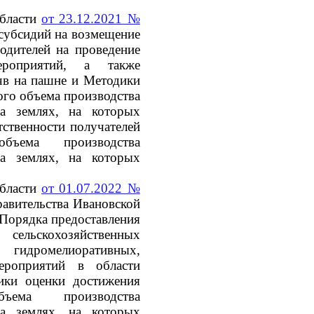
области
от 23.12.2021 №
субсидий на возмещение
водителей на проведение
мероприятий, а также
чв на пашне и Методики
ого объема производства
на землях, на которых
тственности получателей
бъема производства
на землях, на которых
области
от 01.07.2022 №
авительства Ивановской
 Порядка предоставления
ельскохозяйственных
идромелиоративных,
ероприятий в области
ики оценки достижения
ъема производства
на землях, на которых