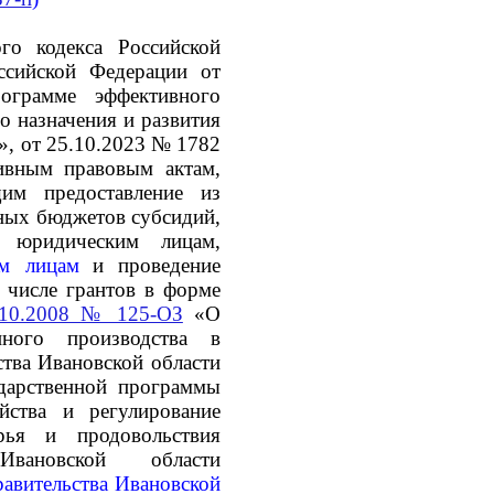
го кодекса Российской
ссийской Федерации от
грамме эффективного
о назначения и развития
», от 25.10.2023 № 1782
ивным правовым актам,
им предоставление из
ных бюджетов субсидий,
 юридическим лицам,
им лицам
и проведение
 числе грантов в форме
.10.2008 № 125-ОЗ
«О
енного производства в
ства Ивановской области
дарственной программы
йства и регулирование
рья и продовольствия
вановской области
равительства Ивановской