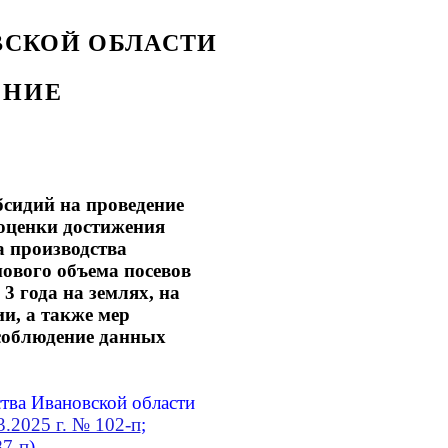
ВСКОЙ ОБЛАСТИ
ЕНИЕ
бсидий на проведение
оценки достижения
а производства
нового объема посевов
3 года на землях, на
и, а также мер
есоблюдение данных
тва Ивановской области
3.2025 г. № 102-п
;
87-п
)