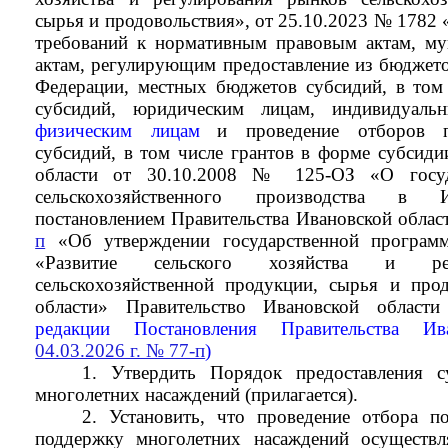
сырья и продовольствия», от 25.10.2023 № 1782
требований к нормативным правовым актам, м
актам, регулирующим предоставление из бюджето
Федерации, местных бюджетов субсидий, в том
субсидий, юридическим лицам, индивидуальн
физическим лицам
и проведение отборов п
субсидий, в том числе грантов в форме субсиди
области от 30.10.2008 № 125-ОЗ «О госуд
сельскохозяйственного производства в И
постановлением Правительства Ивановской обла
п
«Об утверждении государственной программ
«Развитие сельского хозяйства и рег
сельскохозяйственной продукции, сырья и про
области» Правительство Ивановской област
редакции Постановления Правительства И
04.03.2026 г. № 77-п
)
1.
Утвердить Порядок предоставления 
многолетних насаждений (прилагается).
2. Установить, что проведение отбора п
поддержку многолетних насаждений осуществля