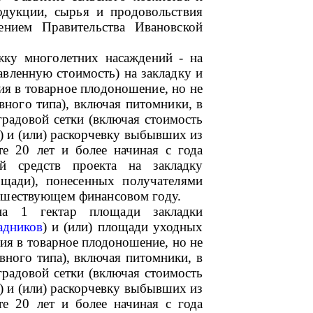
одукции, сырья и продовольствия
ением Правительства Ивановской
жку многолетних насаждений - на
бавленную стоимость) на закладку и
ия в товарное плодоношение, но не
ивного типа), включая питомники,
в
градовой сетки (включая стоимость
) и (или) раскорчевку выбывших из
те 20 лет и более начиная с года
й средств проекта на закладку
ощади),
понесенных получателями
едшествующем финансовом году.
 на 1 гектар площади
закладки
адников
) и (или) площади уходных
ия в товарное плодоношение, но не
ивного типа), включая питомники, в
градовой сетки (включая стоимость
) и (или) раскорчевку выбывших из
те 20 лет и более начиная с года