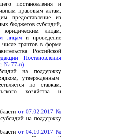
щего постановления и
ивным правовым актам,
им предоставление из
ных бюджетов субсидий,
 юридическим лицам,
им лицам
и проведение
 числе грантов в форме
вительства Российской
акции Постановления
г. № 77-п
)
убсидий на поддержку
рядком, утвержденным
ствляется по ставкам,
льского хозяйства и
области
от 07.02.2017 №
субсидий на поддержку
области
от 04.10.2017 №