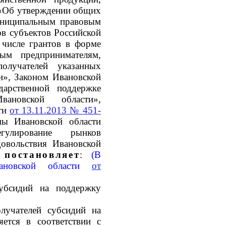
 «Об утверждении общих
униципальным правовым
в субъектов Российской
 числе грантов в форме
ым предпринимателям,
олучателей указанных
и», Законом Ивановской
арственной поддержке
вановской области»,
сти
от 13.11.2013 № 451-
ы Ивановской области
улирование рынков
довольствия Ивановской
и
постановляет
:
(В
вановской области
от
субсидий на поддержку
олучателей субсидий на
ется в соответствии с