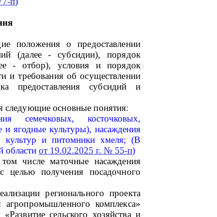
77-п
)
ния
ие положения о предоставлении
ий (далее - субсидии), порядок
ее - отбор), условия и порядок
ти и требования об осуществлении
ка предоставления субсидий и
я следующие основные понятия:
ния семечковых, косточковых,
е и ягодные культуры), насаждения
 культур и питомники хмеля; (В
й области
от 19.02.2025 г. № 55-п
)
 том числе маточные насаждения
с целью получения посадочного
еализации регионального проекта
ия агропромышленного комплекса»
 «Развитие сельского хозяйства и