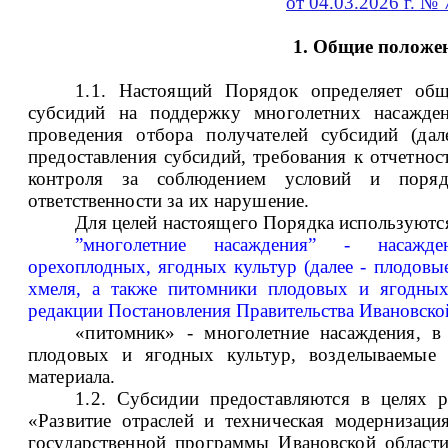
от 04.03.2026 г. № 
1. Общие положе
1.1. Настоящий Порядок определяет общ
субсидий на поддержку многолетних насажден
проведения отбора получателей субсидий (дал
предоставления субсидий, требования к отчетнос
контроля
за соблюдением условий и поряд
ответственности за их нарушение.
Для целей настоящего Порядка используютс
”многолетние насаждения” - насажде
орехоплодных, ягодных культур (далее - плодовы
хмеля, а также питомники плодовых и ягодных
редакции Постановления Правительства Ивановско
«питомник» - многолетние насаждения, в
плодовых и ягодных культур, возделываемые 
материала.
1.2. Субсидии предоставляются в целях р
«Развитие отраслей и техническая модернизац
государственной программы Ивановской области