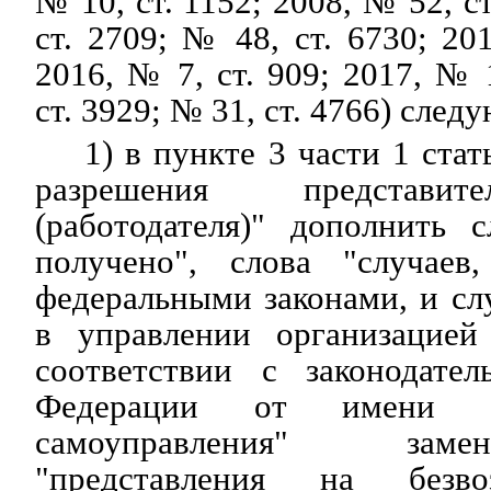
№ 10, ст. 1152; 2008, № 52, с
ст. 2709; № 48, ст. 6730; 20
2016, № 7, ст. 909; 2017, № 
ст. 3929; № 31, ст. 4766) сле
1) в пункте 3 части 1 стат
разрешения представит
(работодателя)" дополнить 
получено", слова "случаев
федеральными законами, и слу
в управлении организацией
соответствии с законодател
Федерации от имени о
самоуправления" зам
"представления на безво