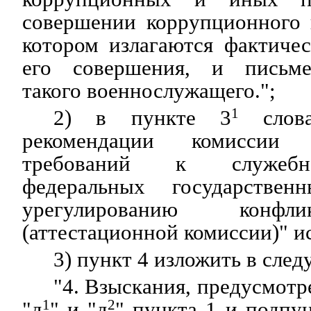
совершении коррупционного 
котором излагаются фактичес
его совершения, и письме
такого военнослужащего.";
2) в пункте 3
1
слова
рекомендации комиссии
требований к служебн
федеральных государстве
урегулированию конфл
(аттестационной комиссии)" и
3) пункт 4 изложить в сле
"4. Взыскания, предусмот
"д
1
" и "д
2
" пункта 1 и подпу