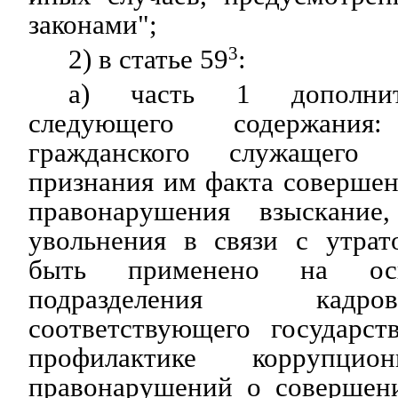
законами";
2) в статье 59
3
:
а) часть 1 дополнит
следующего содержани
гражданского служащего
признания им факта соверше
правонарушения взыскание
увольнения в связи с утрат
быть применено на осн
подразделения кад
соответствующего государст
профилактике коррупц
правонарушений о совершен