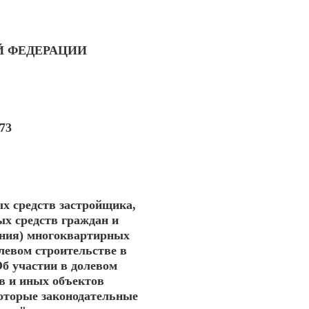
Й ФЕДЕРАЦИИ
Е
73
х средств застройщика,
х средств граждан и
ания) многоквартирных
левом строительстве в
б участии в долевом
в и иных объектов
которые законодательные