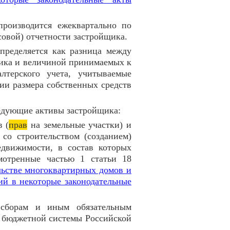
роизводится ежеквартально по
совой) отчетности застройщика.
пределяется как разница между
ика и величиной принимаемых к
алтерского учета, учитываемые
нии размера собственных средств
дующие активы застройщика:
в (
прав
на земельные участки) и
со строительством (созданием)
движимости, в состав которых
смотренные частью 1 статьи 18
льстве многоквартирных домов и
й в некоторые законодательные
, сборам и иным обязательным
 бюджетной системы Российской