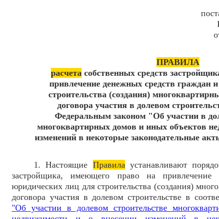
пост
о
ПРАВИЛА
расчета
собственных средств застройщик
привлечение денежных средств граждан и
строительства (создания) многоквартирн
договора участия в долевом строительст
Федеральным законом "Об участии в до
многоквартирных домов и иных объектов не
изменений в некоторые законодательные акт
1. Настоящие
Правила
устанавливают порядок
застройщика, имеющего право на привлечение 
юридических лиц для строительства (создания) мног
договора участия в долевом строительстве в соотв
"Об участии в долевом строительстве многоквар
недвижимости и о внесении изменений в неко