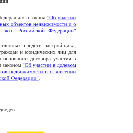
ации"
Федерального закона
"Об участии
иных объектов недвижимости и о
е акты Российской Федерации"
ственных средств застройщика,
граждан и юридических лиц для
а основании договора участия в
м законом
"Об участии в долевом
тов недвижимости и о внесении
йской Федерации"
.
едев