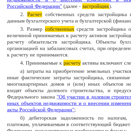
Российской Федерации"
(далее -
застройщик
).
2.
Расчет
собственных средств застройщика п
данным бухгалтерского учета и бухгалтерской (финан
3. Размер
собственных
средств застройщика о
величиной принимаемых к расчету активов застройщ
расчету обязательств застройщика. Объекты бухг
организацией на забалансовых счетах, при определе
к расчету не принимаются.
4. Принимаемые к
расчету
активы включают сле
а) затраты на приобретение земельных участко
иные фактические затраты застройщика, связанные 
многоквартирных домов и (или) иных объектов не
входят объекты долевого строительства, и преду
Федерального закона
"Об участии в долевом строите
иных объектов недвижимости и о внесении изменени
акты Российской Федерации"
;
б) дебиторская задолженность по налогам
платежам, уплачиваемым в соответствующий бюджет
Федерации, государственные внебюджетные фонды;