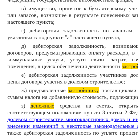
в) имущество, принятое к бухгалтерскому уч
или запасов, возникшее в результате понесенных за
настоящего пункта;
г) дебиторская задолженность по авансам, 
указанных в подпункте "а" настоящего пункта;
д) дебиторская задолженность, возникаю
договоров, предусматривающих оплату расходов, в 
коммунальные услуги, услуги связи, затрат, с
помещения, в целях обеспечения деятельности
застр
е) дебиторская задолженность участников до
цены договора участия в долевом строительстве;
ж) предъявленные
застройщику
поставщиками 
суммы налога на добавленную стоимость, подлежащие
з)
денежные
средства на счетах, открыт
соответствующем положениям пункта 3 статьи 2 Фе
долевом строительстве многоквартирных домов и и
внесении изменений в некоторые законодательные 
также дебиторская задолженность по уплате процен