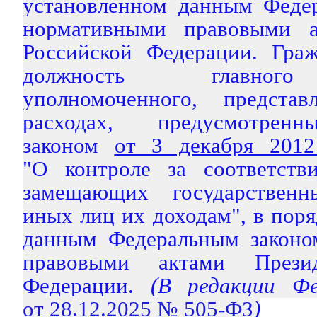
установленном данным Феде
нормативными правовыми а
Российской Федерации. Гра
должность главного
уполномоченного, предста
расходах, предусмотрен
законом
от 3 декабря 201
"О контроле за соответств
замещающих государствен
иных лиц их доходам", в поря
данным Федеральным законо
правовыми актами Презид
Федерации.
(В редакции Фед
от 28.12.2025 № 505-ФЗ
)