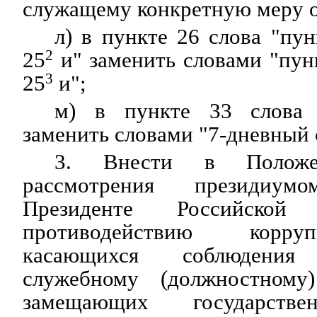
служащему конкретную меру о
л) в пункте 26 слова "пу
25
2
и" заменить словами "пу
25
3
и";
м) в пункте 33 слова 
заменить словами "7-дневный 
3. Внести в Положе
рассмотрения президиу
Президенте Российско
противодействию корру
касающихся соблюдени
служебному (должностному
замещающих государстве