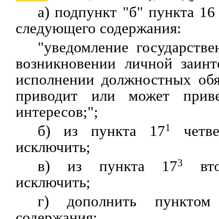
а) подпункт "б" пункта 16
следующего содержания:
"уведомление государств
возникновении личной заинт
исполнении должностных обя
приводит или может прив
интересов;";
б) из пункта 17
1
четве
исключить;
в) из пункта 17
3
вто
исключить;
г) дополнить пунктом
содержания: