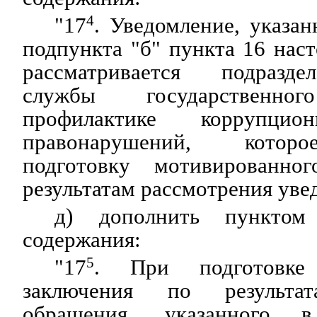
"17
4
. Уведомление, указан
подпункта "б" пункта 16 нас
рассматривается подразд
службы государственн
профилактике коррупц
правонарушений, которо
подготовку мотивированно
результатам рассмотрения уве
д) дополнить пунктом
содержания:
"17
5
. При подготовке 
заключения по результат
обращения, указанного 