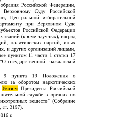
Собрания Российской Федерации,
, Верховному Суду Российской
ии, Центральной избирательной
артаменту при Верховном Суде
субъектов Российской Федерации
х званий (кроме научных), наград
ций, политических партий, иных
х, и других организаций лицами,
ые пунктом 11 части 1 статьи 17
"О государственной гражданской
т 9 пункта 19 Положения о
олю за оборотом наркотических
о
Указом
Президента Российской
нительной службе в органах по
сихотропных веществ" (Собрание
ст. 2197).
016 г.