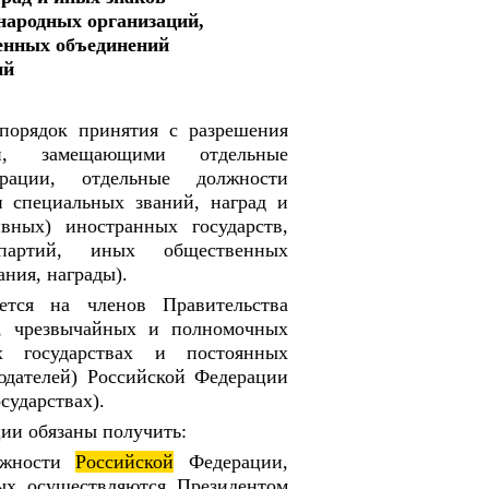
народных организаций,
енных объединений
ий
порядок принятия с разрешения
, замещающими отдельные
ерации, отдельные должности
и специальных званий, наград и
ных) иностранных государств,
 партий, иных общественных
ания, награды).
ется на членов Правительства
, чрезвычайных и полномочных
х государствах и постоянных
юдателей) Российской Федерации
сударствах).
ии обязаны получить:
олжности
Российской
Федерации,
ых осуществляются Президентом