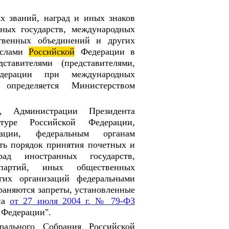
х званий, наград и иных знаков
ных государств, международных
твенных объединений и других
ослами
Российской
Федерации в
тавителями (представителями,
едерации при международных
 определяется Министерством
 Администрации Президента
атуре Российской Федерации,
ации, федеральным органам
ть порядок принятия почетных и
ад иностранных государств,
 партий, иных общественных
гих организаций федеральными
раняются запреты, установленные
она
от 27 июля 2004 г. № 79-ФЗ
Федерации".
ального Собрания Российской