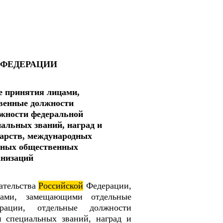
ФЕДЕРАЦИИ
е принятия лицами,
венные должности
жности федеральной
альных званий, наград и
дарств, международных
 иных общественных
анизаций
ательства
Российской
Федерации,
цами, замещающими отдельные
ерации, отдельные должности
и специальных званий, наград и