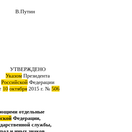
и В.Путин
УТВЕРЖДЕНО
Указом
Президента
Российской
Федерации
т
10
октября
2015 г. №
506
ающими отдельные
йской
Федерации,
ударственной службы,
рад и иных знаков