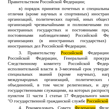
Правительством Российской Федерации;
в) порядок принятия почетных и специальны
отличия (кроме научных и спортивных) иностран
организаций, политических партий, иных общес
организаций чрезвычайными и полномочными п
иностранных государствах и постоянными предс
постоянными наблюдателями) Российской Ф
организациях (в иностранных государствах)
иностранных дел Российской Федерации.
3. Правительству
Российской
Федерации,
Российской Федерации, Генеральной прокур
Следственному комитету Российской Федер
исполнительной власти в 3-месячный срок утверди
специальных званий (кроме научных), нагр
международных организаций, политических
объединений, в том числе религиозных, и дру
государственными служащими, на которых распрост
пунктом 11 части 1 статьи 17 Федерального зак
"О государственной гражданской службе
Российской
4. Рекомендовать Совету
Федерации
Федер