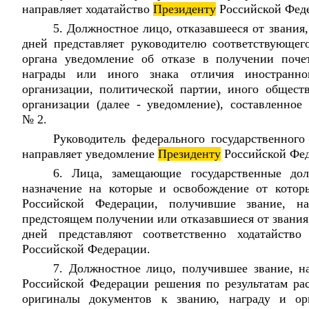
направляет ходатайство
Президенту
Российской Фед
5. Должностное лицо, отказавшееся от звания,
дней представляет руководителю соответствующего
органа уведомление об отказе в получении поче
награды или иного знака отличия иностранног
организации, политической партии, иного общест
организации (далее - уведомление), составленно
№ 2.
Руководитель федерального государственного
направляет уведомление
Президенту
Российской Фед
6. Лица, замещающие государственные д
назначение на которые и освобождение от котор
Российской Федерации, получившие звание, н
предстоящем получении или отказавшиеся от звания,
дней представляют соответственно ходатайство
Российской Федерации.
7. Должностное лицо, получившее звание, н
Российской Федерации решения по результатам рас
оригиналы документов к званию, награду и о