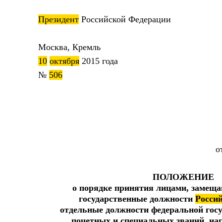
Президент
Российской Федераци
Москва, Кремль
10
октября
2015 года
№
506
о
ПОЛОЖЕНИЕ
о порядке принятия лицами, замещ
государственные должности
Росси
отдельные должности федеральной гос
почетных и специальных званий, наг