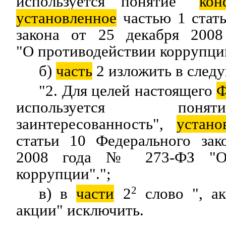
используется понятие "
кон
установленное
частью 1 стат
закона от 25 декабря 20
"О противодействии коррупции
б)
часть
2 изложить в след
"2. Для целей настоящего
Ф
используется по
заинтересованность",
устано
статьи 10 Федерального зак
2008 года № 273-ФЗ "О 
коррупции".";
в) в
части
2
2
слово ", ак
акции" исключить.