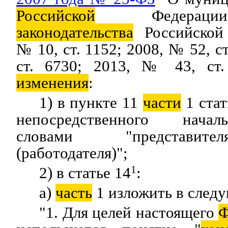
Российской
Федерации
законодательства
Российской 
№ 10, ст. 1152; 2008, № 52, с
ст. 6730; 2013, № 43, ст.
изменения
:
1) в пункте 11
части
1 стат
непосредственного начал
словами "представите
(работодателя)";
2) в статье 14
1
:
а)
часть
1 изложить в след
"1. Для целей настоящего
Ф