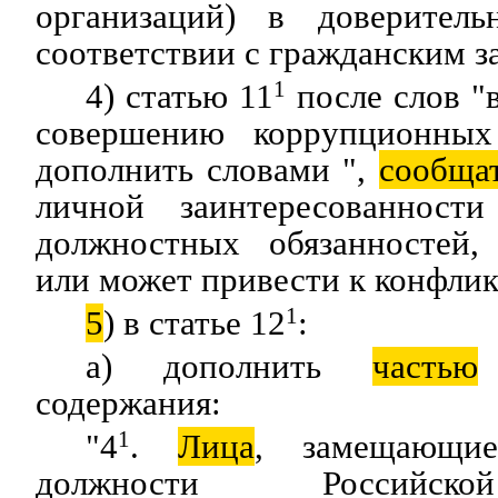
организаций) в доверитель
соответствии с гражданским з
4) статью 11
1
после слов "в
совершению коррупционных
дополнить словами ",
сообща
личной заинтересованност
должностных обязанностей,
или может привести к конфлик
5
) в статье 12
1
:
а) дополнить
частью
содержания:
"4
1
.
Лица
, замещающие
должности Российск