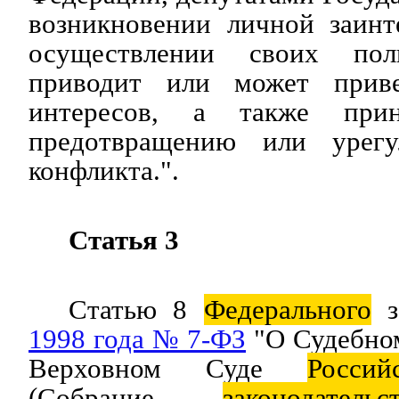
возникновении личной заинт
осуществлении своих пол
приводит или может прив
интересов, а также при
предотвращению или урегу
конфликта.".
Статья 3
Статью 8
Федерального
з
1998 года № 7-ФЗ
"О Судебном
Верховном Суде
Россий
(Собрание
законодательс