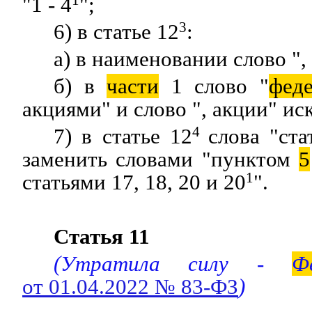
"1 - 4
1
";
6) в статье 12
3
:
а) в наименовании слово ",
б) в
части
1 слово "
фед
акциями" и слово ", акции" ис
7) в статье 12
4
слова "ста
заменить словами "пунктом
5
статьями 17, 18, 20 и 20
1
".
Статья 11
(Утратила силу -
Ф
от 01.04.2022 № 83-ФЗ
)