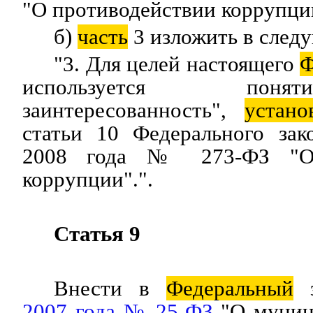
"О противодействии коррупции
б)
часть
3 изложить в след
"3. Для целей настоящего
Ф
используется по
заинтересованность",
устано
статьи 10 Федерального зак
2008 года № 273-ФЗ "О 
коррупции".".
Статья 9
Внести в
Федеральный
з
2007 года № 25-ФЗ
"О муниц