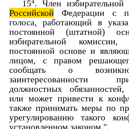
15
4
. Член избирательной 
Российской
Федерации с п
голоса, работающий в указ
постоянной (штатной) ос
избирательной комиссии,
постоянной основе и являю
лицом, с правом решающег
сообщать о возникн
заинтересованности п
должностных обязанностей,
или может привести к конфл
также принимать меры по п
урегулированию такого кон
установленном законом.".