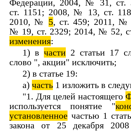
Федерации, 2004, № 31, ст.
ст. 1151; 2008, № 13, ст. 11
2010, №
5
, ст. 459; 2011, № 
№ 19, ст. 2329; 2014, № 52, 
изменения
:
1) в
части
2 статьи 17 сл
слово ", акции" исключить;
2) в статье 19:
а)
часть
1 изложить в след
"1. Для целей настоящего
Ф
используется понятие "
кон
установленное
частью 1 стат
закона от 25 декабря 20