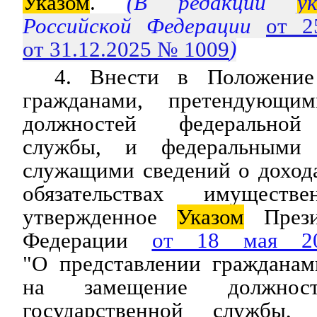
Указом
.
(В редакции
у
Российской Федерации
от 2
от 31.12.2025 № 1009
)
4. Внести в Положение
гражданами, претендующи
должностей федеральной 
службы, и федеральными 
служащими сведений о доход
обязательствах имуществе
утвержденное
Указом
Прези
Федерации
от 18 мая 
"О представлении граждана
на замещение должност
государственной службы,