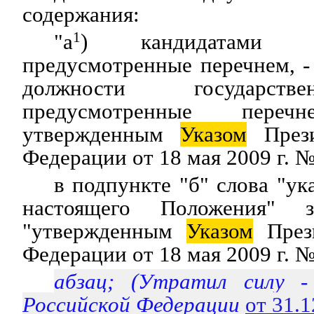
содержания:
"а
1
) кандидатами н
предусмотренные перечнем, -
должности государств
предусмотренные перечн
утвержденным
Указом
Прези
Федерации от 18 мая 2009 г. №
в подпункте "б" слова "ук
настоящего Положения" з
"утвержденным
Указом
Прези
Федерации от 18 мая 2009 г. №
абзац; (Утратил силу 
Российской Федерации
от 31.