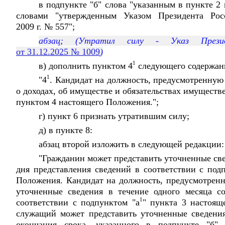
в подпункте "б" слова "указанным в пункте 2
словами "утвержденным Указом Президента Ро
2009 г. № 557";
абзац; (Утратил силу - Указ Презид
от 31.12.2025 № 1009
)
1
в) дополнить пунктом 4
следующего содержан
1
"4
. Кандидат на должность, предусмотренную
о доходах, об имуществе и обязательствах имуществе
пунктом 4 настоящего Положения.";
г) пункт 6 признать утратившим силу;
д) в пункте 8:
абзац второй изложить в следующей редакции:
"Гражданин может представить уточненные све
дня представления сведений в соответствии с под
Положения. Кандидат на должность, предусмотренн
уточненные сведения в течение одного месяца с
1
соответствии с подпунктом "а
" пункта 3 настоящ
служащий может представить уточненные сведения
окончания срока, указанного в подпункте "б"