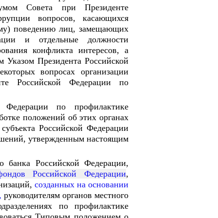
иумом Совета при Президенте
ррупции вопросов, касающихся
ому) поведению лиц, замещающих
рации и отдельные должности
рования конфликта интересов, а
м Указом Президента Российской
которых вопросах организации
нте Российской Федерации по
й Федерации по профилактике
отке положений об этих органах
 субъекта Российской Федерации
ушений, утвержденным настоящим
го банка Российской Федерации,
фондов Российской Федерации
,
анизаций,
созданных на основании
,
руководителям органов местного
дразделениях по профилактике
воваться Типовым положением о