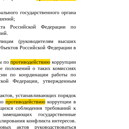
ального государственного органа
шений;
кта Российской Федерации по
ний.
лицам (руководителям высших
убъектов Российской Федерации в
ты по
противодействию
коррупции
ке положений о таких комиссиях
сии по координации работы по
ской Федерации, утвержденным
 актов, устанавливающих порядок
 по
противодействию
коррупции в
ющихся соблюдения требований к
 замещающих государственные
улирования конфликта интересов.
вых актов руководствоваться