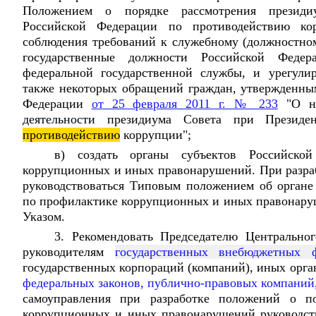
Положением о порядке рассмотрения презид
Российской Федерации по противодействию ко
соблюдения требований к служебному (должностн
государственные должности Российской Феде
федеральной государственной службы, и урегули
также некоторых обращений граждан, утвержденны
Федерации
от 25 февраля 2011 г. № 233
"О не
деятельности президиума Совета при Президе
противодействию
коррупции";
в) создать органы субъектов Российско
коррупционных и иных правонарушений. При разраб
руководствоваться Типовым положением об органе
по профилактике коррупционных и иных правонар
Указом.
3. Рекомендовать Председателю Центрально
руководителям
государственных внебюджетных 
государственных корпораций (компаний), иных орг
федеральных законов, публично-правовых компаний
самоуправления при разработке положений о по
коррупционных и иных правонарушений руководст