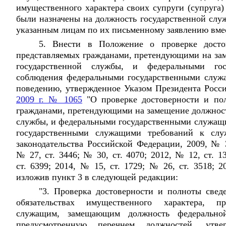
имущественного характера своих супруги (супруга)
были назначены на должность государственной слу
указанным лицам по их письменному заявлению вмес
5. Внести в Положение о проверке досто
представляемых гражданами, претендующими на за
государственной службы, и федеральными го
соблюдения федеральными государственными служ
поведению, утвержденное Указом Президента Рос
2009 г. № 1065
"О проверке достоверности и пол
гражданами, претендующими на замещение должност
службы, и федеральными государственными служащ
государственными служащими требований к слу
законодательства Российской Федерации, 2009, № 3
№ 27, ст. 3446; № 30, ст. 4070; 2012, № 12, ст. 1
ст. 6399; 2014, № 15, ст. 1729; № 26, ст. 3518; 2
изложив пункт 3 в следующей редакции:
"3. Проверка достоверности и полноты свед
обязательствах имущественного характера, пр
служащим, замещающим должность федеральной
предусмотренную перечнем должностей, утв