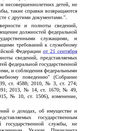
 и несовершеннолетних детей, не
жбы, такие справки возвращаются
те с другими документами.".
верности и полноты сведений,
мещение должностей федеральной
сударственными служащими, и
ащими требований к служебному
сийской Федерации
от 21 сентября
ноты сведений, представляемых
ей федеральной государственной
ими, и соблюдения федеральными
жебному поведению" (Собрание
9, ст. 4588; 2010, № 3, ст. 274;
391; 2013, № 14, ст. 1670; № 49,
015, № 10, ст. 1506), изменение,
ений о доходах, об имуществе и
едставляемых государственным
 государственной службы, не
ержденным Указом Президента