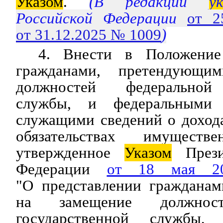
Указом
.
(В редакции
у
Российской Федерации
от 2
от 31.12.2025 № 1009
)
4. Внести в Положение
гражданами, претендующи
должностей федеральной 
службы, и федеральными 
служащими сведений о доход
обязательствах имуществе
утвержденное
Указом
Прези
Федерации
от 18 мая 
"О представлении граждана
на замещение должност
государственной службы,