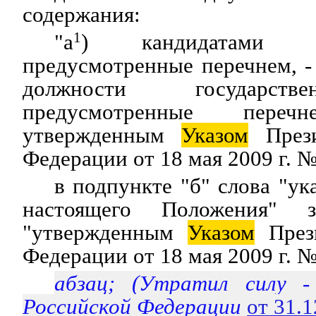
содержания:
"а
1
) кандидатами н
предусмотренные перечнем, -
должности государств
предусмотренные перечн
утвержденным
Указом
Прези
Федерации от 18 мая 2009 г. №
в подпункте "б" слова "ук
настоящего Положения" з
"утвержденным
Указом
Прези
Федерации от 18 мая 2009 г. №
абзац; (Утратил силу 
Российской Федерации
от 31.