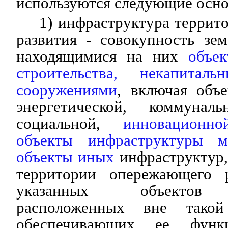
используются следующие осно
1) инфраструктура терри
развития - совокупность зе
находящимися на них
объек
строительства, некапиталь
сооружениями
, включая объе
энергетической, коммуналь
социальной,
инновационно
объекты инфраструктуры 
объекты иных
инфраструктур,
территории опережающего р
указанных объектов и
расположенных вне такой
обеспечивающих ее функц