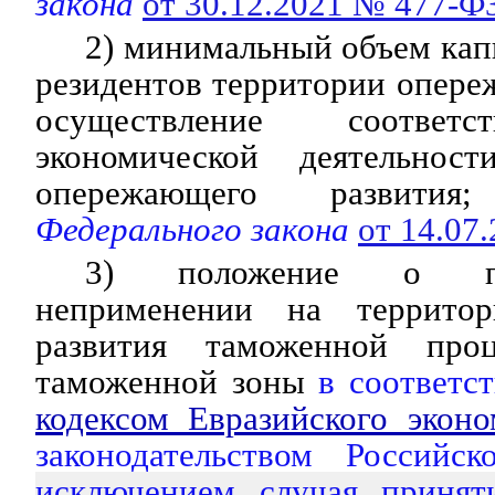
закона
от 30.12.2021 № 477-Ф
2) минимальный объем ка
резидентов территории опере
осуществление соответ
экономической деятельнос
опережающего развития;
Федерального закона
от 14.07
3) положение о п
неприменении на террито
развития таможенной про
таможенной зоны
в соответс
кодексом Евразийского эконо
законодательством Российс
исключением случая принят