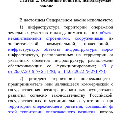
Статья 2. Основные понятия, используемые
законе
В настоящем Федеральном законе используютс
1) инфраструктура территории опережаю
земельных участков с находящимися на них
объект
некапитальными строениями, сооружениями
, в
энергетической, коммунальной, инженерно
инфраструктур, объекты инфраструктуры мо
инфраструктур, расположенных на территории о
указанных объектов инфраструктур, расположен
обеспечивающих ее функционирование;
(В ред
от 26.07.2019 № 254-ФЗ
,
от 14.07.2022 № 271-ФЗ
)
2) резидент территории опережающего
предприниматель или являющееся коммерческой о
государственная регистрация которых осуществл
развития согласно законодательству Российск
государственных и муниципальных унитарных пр
территории опережающего развития, создавший ф
этой территории опережающего развития,
которы