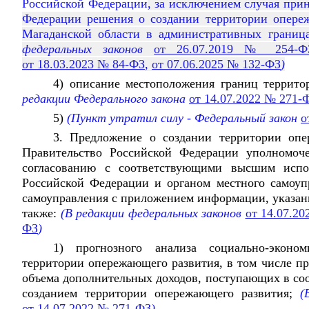
Российской Федерации
, за исключением случая при
Федерации решения о создании территории опере
Магаданской области в административных границ
федеральных законов
от 26.07.2019 № 254-Ф
от 18.03.2023 № 84-ФЗ
,
от 07.06.2025 № 132-ФЗ
)
4) описание местоположения границ террит
редакции Федерального закона
от 14.07.2022 № 271-
5)
(Пункт утратил силу - Федеральный закон
о
3. Предложение о создании территории опе
Правительство Российской Федерации уполномоч
согласованию с соответствующими высшим исп
Российской Федерации и органом местного самоуп
самоуправления с приложением информации, указанн
также:
(В редакции федеральных законов
от 14.07.2
ФЗ
)
1) прогнозного анализа социально-эконом
территории опережающего развития, в том числе п
объема дополнительных доходов, поступающих в со
созданием территории опережающего развития;
(В
от 14.07.2022 № 271-ФЗ
)