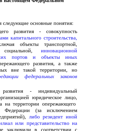
 в настоящем Федеральном
я следующие основные понятия:
щего развития - совокупность
ами капитального строительства,
ключая объекты транспортной,
й, социальной,
инновационной
рских портов и объекты иных
пережающего развития, а также
ных вне такой территории, но
акции федеральных законов
 развития - индивидуальный
рганизацией юридическое лицо,
ена на территории опережающего
ой Федерации (за исключением
едприятий),
либо резидент иной
илиал или представительство на
е заключили в соответствии с