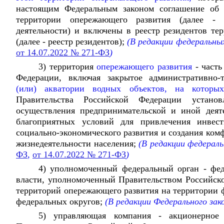
настоящим Федеральным законом соглашение об 
территории опережающего развития (далее - 
деятельности) и включены в реестр резидентов те
(далее - реестр резидентов);
(В редакции федеральны
от 14.07.2022 № 271-ФЗ
)
3) территория
опережающего развития
- часть
Федерации, включая закрытое административно-
(или) акватории водных объектов, на которы
Правительства Российской Федерации устан
осуществления предпринимательской и иной деят
благоприятных условий для привлечения инвест
социально-экономического развития и создания ком
жизнедеятельности населения;
(В редакции федерал
ФЗ
,
от 14.07.2022 № 271-ФЗ
)
4) уполномоченный федеральный орган - фе
власти, уполномоченный Правительством Российско
территорий опережающего развития на территории ф
федеральных округов;
(В редакции Федерального зак
5) управляющая компания - акционерное 