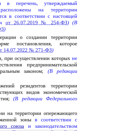
ны в перечень, утверждаемый
расположены на территории
тся в соответствии с настоящей
он
от 26.07.2019 № 254-ФЗ
)
(В
ФЗ
)
ерации о создании территории
ме постановления, которое
т 14.07.2022 № 271-ФЗ
)
ти, при осуществлении которых
не
твления предпринимательской
ральным законом;
(В редакции
жений резидентов территории
тствующих видов экономической
тия;
(В редакции Федерального
ии на территории опережающего
моженной зоны
в соответствии с
ого союза
и законодательством