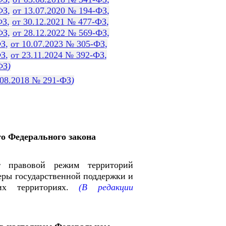
ФЗ
,
от 13.07.2020 № 194-ФЗ
,
ФЗ
,
от 30.12.2021 № 477-ФЗ
,
ФЗ
,
от 28.12.2022 № 569-ФЗ
,
ФЗ
,
от 10.07.2023 № 305-ФЗ
,
ФЗ
,
от 23.11.2024 № 392-ФЗ
,
ФЗ
)
.08.2018 № 291-ФЗ
)
о Федерального закона
т правовой режим территорий
еры государственной поддержки и
х территориях.
(В редакции