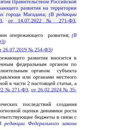
нятия Правительством Российской
жающего развития на территории
ах города Магадана
;
(В редакции
З
,
от 14.07.2022 № 271-ФЗ
,
ории опережающего развития;
(В
ФЗ
)
т 26.07.2019 № 254-ФЗ
)
режающего развития вносится в
енным федеральным органом по
олнительным органом субъекта
равления или органами местного
ой в части 2 настоящей статьи, а
022 № 271-ФЗ
,
от 26.02.2024 № 35-
ических последствий создания
рогнозной оценки динамики роста
ответствующие бюджеты в связи с
 редакции Федерального закона