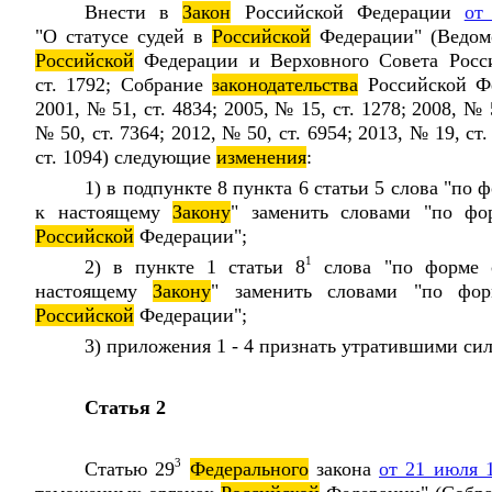
Внести в
Закон
Российской Федерации
от
"О статусе судей в
Российской
Федерации" (Ведомо
Российской
Федерации и Верховного Совета Росс
ст. 1792; Собрание
законодательства
Российской Фе
2001, № 51, ст. 4834; 2005, № 15, ст. 1278; 2008, № 5
№ 50, ст. 7364; 2012, № 50, ст. 6954; 2013, № 19, ст.
ст. 1094) следующие
изменения
:
1) в подпункте 8 пункта 6 статьи 5 слова "по
к настоящему
Закону
" заменить словами "по фо
Российской
Федерации";
1
2) в пункте 1 статьи 8
слова "по форме 
настоящему
Закону
" заменить словами "по фор
Российской
Федерации";
3) приложения 1 - 4 признать утратившими сил
Статья 2
3
Статью 29
Федерального
закона
от 21 июля 