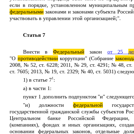
если в порядке, установленном муниципальным п
федеральными
законами и законами субъекта Россий
участвовать в управлении этой организацией;".
Статья 7
Внести в
Федеральный
закон
от 25
де
"О
противодействии
коррупции" (Собрание
законод
2008, № 52, ст. 6228; 2011, № 29, ст. 4291; № 48, ст.
ст. 7605; 2013, № 19, ст. 2329; № 40, ст. 5031) след
1
1) в статье 7
:
а) в части 1:
пункт 1 дополнить подпунктом "и" следующего
"и) должности
федеральной
государст
государственной гражданской службы субъектов Ро
Центральном банке Российской Федерации, 
(компаниях), фондах и иных организациях, созд
основании федеральных законов, отдельные дол