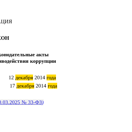
АЦИЯ
КОН
конодательные акты
иводействия коррупции
й 12
декабря
2014
года
7
декабря
2014
года
0.03.2025 № 33-ФЗ
)