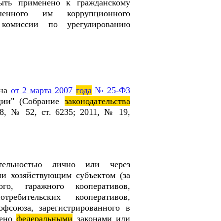
ыть применено к гражданскому
шенного им коррупционного
 комиссии по урегулированию
она
от 2 марта 2007
года
№ 25-ФЗ
ии" (Собрание
законодательства
8, № 52, ст. 6235; 2011, № 19,
ятельностью лично или через
ии хозяйствующим субъектом (за
го, гаражного кооперативов,
отребительских кооперативов,
фсоюза, зарегистрированного в
рено
федеральными
законами или