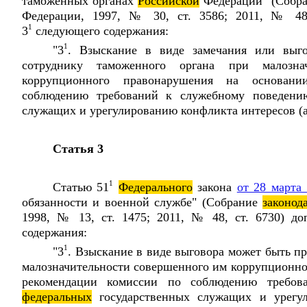
таможенных органах
Российской
Федерации" (Собр
Федерации, 1997, № 30, ст. 3586; 2011, № 48,
1
3
следующего содержания:
1
"3
. Взыскание в виде замечания или выг
сотруднику таможенного органа при малозна
коррупционного правонарушения на основан
соблюдению требований к служебному поведен
служащих и урегулированию конфликта интересов (а
Статья 3
1
Статью 51
Федерального
закона
от 28 марта
обязанности и военной службе" (Собрание
законод
1998, № 13, ст. 1475; 2011, № 48, ст. 6730) д
содержания:
1
"3
. Взыскание в виде выговора может быть 
малозначительности совершенного им коррупционно
рекомендации комиссии по соблюдению требов
федеральных
государственных служащих и урегул