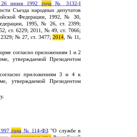
 26 июня 1992
года
№ 3132-I
сти Съезда народных депутатов
ийской Федерации, 1992, № 30,
дерации, 1995, № 26, ст. 2399;
2, ст. 6229; 2011, № 49, ст. 7066;
 2329; № 27, ст. 3477;
2014
, № 11,
 форме согласно приложениям 1 и 2
рме, утверждаемой Президентом
согласно приложениям 3 и 4 к
ме, утверждаемой Президентом
у.
1997
года
№ 114-ФЗ
"О службе в