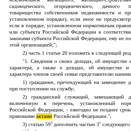
садоводческого, огороднического, дачного п
товарищества собственников недвижимости и про
установленном порядке), если иное не предусмот
если в порядке, установленном нормативным право
или субъекта Российской Федерации в соответств
законами субъекта Российской Федерации, ему не п
этой организацией;";
2) часть 1 статьи 20 изложить в следующей ре
"1. Сведения о своих доходах, об имуществе 
характера, а также о доходах, об имуществе и 
характера членов своей семьи представителю нанима
1) гражданин, претендующий на замещение д
при поступлении на службу;
2) гражданский служащий, замещающий д
включенную в перечень, установленный но
Российской Федерации, - ежегодно не позднее сро
правовыми
актами
Российской Федерации.";
3
1
3) статью 59
дополнить частью 3
следующего 
1