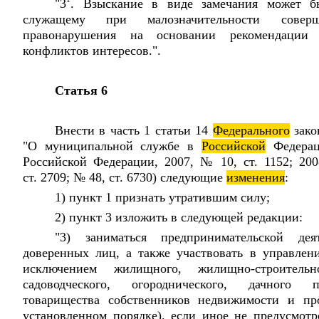
"3
. Взыскание в виде замечания может б
служащему при малозначительности совер
правонарушения на основании рекомендации
конфликтов интересов.".
Статья 6
Внести в часть 1 статьи 14
Федерального
зак
"О муниципальной службе в
Российской
Федерац
Российской Федерации, 2007, № 10, ст. 1152; 200
ст. 2709; № 48, ст. 6730) следующие
изменения
:
1) пункт 1 признать утратившим силу;
2) пункт 3 изложить в следующей редакции:
"3) заниматься предпринимательской де
доверенных лиц, а также участвовать в управлен
исключением жилищного, жилищно-строительно
садоводческого, огороднического, дачного п
товарищества собственников недвижимости и про
установленном порядке), если иное не предусмот