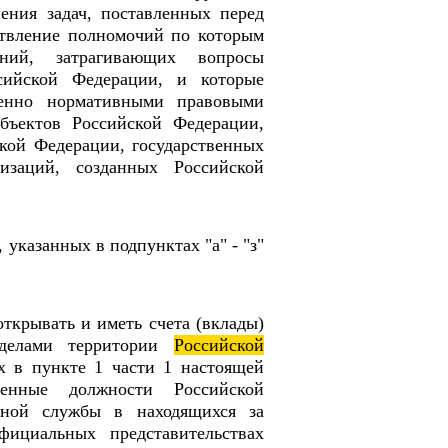
ения задач, поставленных перед
ствление полномочий по которым
ений, затрагивающих вопросы
сийской Федерации, и которые
венно нормативными правовыми
убъектов Российской Федерации,
кой Федерации, государственных
изаций, созданных Российской
 указанных в подпунктах "а" - "з"
открывать и иметь счета (вклады)
еделами территории
Российской
х в пункте 1 части 1 настоящей
венные должности Российской
нной службы в находящихся за
ициальных представительствах