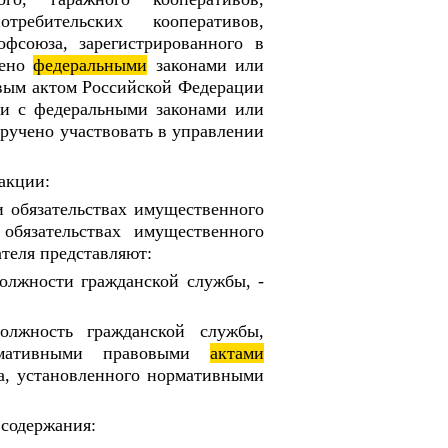
отребительских кооперативов,
фсоюза, зарегистрированного в
рено
федеральными
законами или
вым актом Российской Федерации
ии с федеральными законами или
оручено участвовать в управлении
дакции:
и обязательствах имущественного
обязательствах имущественного
теля представляют:
олжности гражданской службы, -
олжность гражданской службы,
рмативными правовыми
актами
ка, установленного нормативными
содержания: