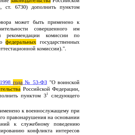
ание
законодательства
Российской
 ст. 6730) дополнить пунктом
овора может быть применено к
чительности совершенного им
ии рекомендации комиссии по
ию
федеральных
государственных
ттестационной комиссии).".
 1998
года
№ 53-ФЗ
"О воинской
ательства
Российской Федерации,
1
ополнить пунктом 3
следующего
применено к военнослужащему при
го правонарушения на основании
аний к служебному поведению
ированию конфликта интересов