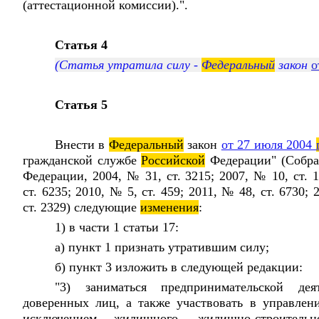
(аттестационной комиссии).".
Статья 4
(Статья утратила силу -
Федеральный
закон
о
Статья 5
Внести в
Федеральный
закон
от 27 июля 2004
гражданской службе
Российской
Федерации" (Собр
Федерации, 2004, № 31, ст. 3215; 2007, № 10, ст. 1
ст. 6235; 2010, № 5, ст. 459; 2011, № 48, ст. 6730; 
ст. 2329) следующие
изменения
:
1) в части 1 статьи 17:
а) пункт 1 признать утратившим силу;
б) пункт 3 изложить в следующей редакции:
"3) заниматься предпринимательской де
доверенных лиц, а также участвовать в управлен
исключением жилищного, жилищно-строительно