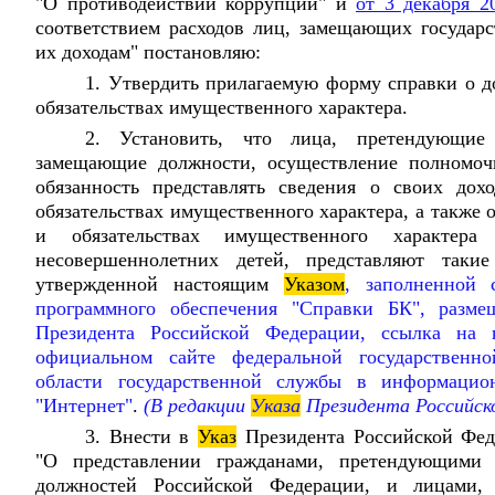
"О противодействии коррупции" и
от 3 декабря 2
соответствием расходов лиц, замещающих государ
их доходам" постановляю:
1. Утвердить прилагаемую форму справки о до
обязательствах имущественного характера.
2. Установить, что лица, претендующи
замещающие должности, осуществление полномоч
обязанность представлять сведения о своих дох
обязательствах имущественного характера, а также о
и обязательствах имущественного характер
несовершеннолетних детей, представляют таки
утвержденной настоящим
Указом
, заполненной 
программного обеспечения "Справки БК", разме
Президента Российской Федерации, ссылка на 
официальном сайте федеральной государствен
области государственной службы в информацион
"Интернет"
.
(В редакции
Указа
Президента Российск
3. Внести в
Указ
Президента Российской Фе
"О представлении гражданами, претендующими 
должностей Российской Федерации, и лицами,