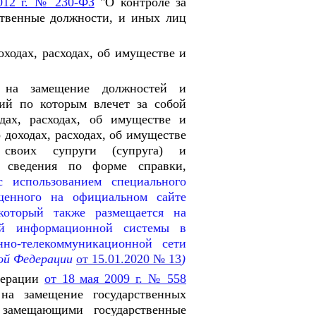
012 г. № 230-ФЗ
"О контроле за
ственные должности, и иных лиц
ходах, расходах, об имуществе и
е на замещение должностей и
ий по которым влечет за собой
одах, расходах, об имуществе и
 доходах, расходах, об имуществе
а своих супруги (супруга) и
е сведения по форме справки,
с использованием специального
щенного на официальном сайте
который также размещается на
ной информационной системы в
но-телекоммуникационной сети
ой Федерации
от 15.01.2020 № 13
)
дерации
от 18 мая 2009 г. № 558
на замещение государственных
 замещающими государственные