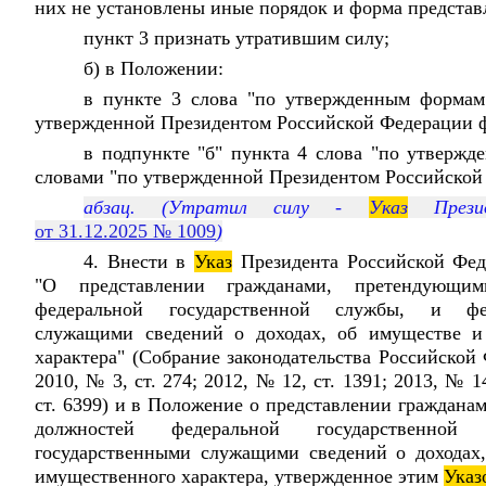
них не установлены иные порядок и форма представ
пункт 3 признать утратившим силу;
б) в Положении:
в пункте 3 слова "по утвержденным формам
утвержденной Президентом Российской Федерации ф
в подпункте "б" пункта 4 слова "по утвержд
словами "по утвержденной Президентом Российской
абзац. (Утратил силу -
Указ
Презид
от 31.12.2025 № 1009
)
4. Внести в
Указ
Президента Российской Фе
"О представлении гражданами, претендующи
федеральной государственной службы, и фе
служащими сведений о доходах, об имуществе и 
характера" (Собрание законодательства Российской 
2010, № 3, ст. 274; 2012, № 12, ст. 1391; 2013, № 14
ст. 6399) и в Положение о представлении граждан
должностей федеральной государственно
государственными служащими сведений о доходах,
имущественного характера, утвержденное этим
Указ