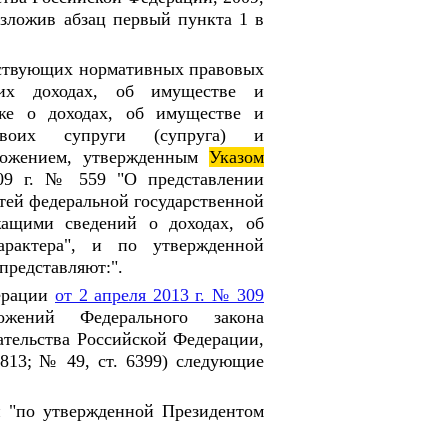
 изложив абзац первый пункта 1 в
етствующих нормативных правовых
оих доходах, об имуществе и
кже о доходах, об имуществе и
 своих супруги (супруга) и
оложением, утвержденным
Указом
09 г. № 559 "О представлении
ей федеральной государственной
ащими сведений о доходах, об
арактера", и по утвержденной
представляют:".
ерации
от 2 апреля 2013 г. № 309
жений Федерального закона
ательства Российской Федерации,
3813; № 49, ст. 6399) следующие
и "по утвержденной Президентом