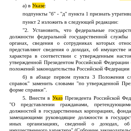
а) в
Указе
:
подпункты "б" - "д" пункта 1 признать утрати
пункт 2 изложить в следующей редакции:
"2. Установить, что федеральные государ
должности федеральной государственной службы 
органах, сведения о сотрудниках которых относ
представляют сведения о доходах, об имуществе и
характера в соответствии с утвержденным нас
утвержденной Президентом Российской Федерации ф
положений законодательства Российской Федерации о
б) в абзаце первом пункта 3 Положения с
справок" заменить словами "по утвержденной Пр
форме справки".
5. Внести в
Указ
Президента Российской Фе
"О представлении гражданами, претендующи
должностей в государственных корпорациях, фонда
замещающими руководящие должности в государс
иных организациях, сведений о доходах, об
имущественного характера" (Собрание законодатель