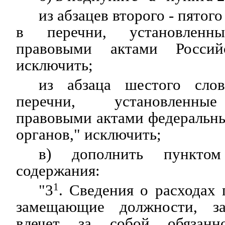
из абзацев второго - пятог
в перечни, установленн
правовыми актами Россий
исключить;
из абзаца шестого сло
перечни, установленны
правовыми актами федеральн
органов," исключить;
в) дополнить пункто
содержания:
"3
1
. Сведения о расходах 
замещающие должности, з
влечет за собой обязанно