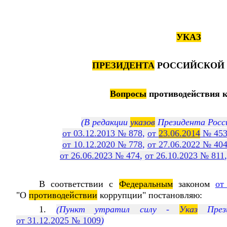
УКАЗ
ПРЕЗИДЕНТА
РОССИЙСКОЙ 
Вопросы
противодействия 
(В редакции
указов
Президента Росс
от 03.12.2013 № 878
,
от
23.06.2014
№ 45
от 10.12.2020 № 778
,
от 27.06.2022 № 40
от 26.06.2023 № 474
,
от 26.10.2023 № 811
В соответствии с
Федеральным
законом
от
"О
противодействии
коррупции" постановляю:
1.
(Пункт утратил силу -
Указ
Прези
от 31.12.2025 № 1009
)