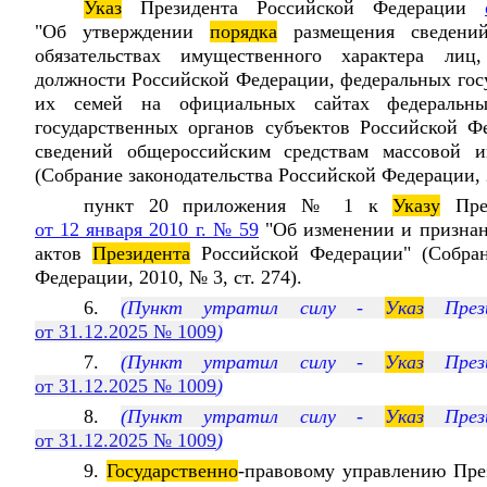
Указ
Президента Российской Федерации
"Об утверждении
порядка
размещения сведений
обязательствах имущественного характера лиц
должности Российской Федерации, федеральных гос
их семей на официальных сайтах федеральны
государственных органов субъектов Российской Ф
сведений общероссийским средствам массовой
(Собрание законодательства Российской Федерации, 2
пункт 20 приложения № 1 к
Указу
През
от 12 января 2010 г. № 59
"Об изменении и признан
актов
Президента
Российской Федерации" (Собран
Федерации, 2010, № 3, ст. 274).
6.
(Пункт утратил силу -
Указ
Прези
от 31.12.2025 № 1009
)
7.
(Пункт утратил силу -
Указ
Прези
от 31.12.2025 № 1009
)
8.
(Пункт утратил силу -
Указ
Прези
от 31.12.2025 № 1009
)
9.
Государственно
-правовому управлению Пре