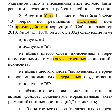
Указанное лицо в письменном виде должно быть
решении в течение трех рабочих дней после его прин
3. Внести в
Указ
Президента Российской Фед
"О мерах по реализации
отдельных
полож
"О
противодействии
коррупции" (Собрание законод
2013, № 14, ст. 1670; № 23, ст. 2892) следующие изм
а) в пункте 1:
в подпункте "а":
из абзаца пятого слова "включенных в пер
нормативными актами
государственных
корпораций 
исключить;
из абзаца шестого слова "включенных в пере
правовыми актами этих
федеральных
государственны
в подпункте "б":
из абзаца второго слова "включенных в пере
актами фондов, локальными нормативными акт
(компаний) и иных организаций," исключить;
из абзаца третьего слова "включенных в пере