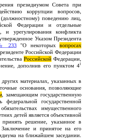
рения президиумом Совета при
действию коррупции вопросов,
 (должностному) поведению лиц,
йской Федерации и отдельные
, и урегулирования конфликта
 утвержденное Указом Президента
 № 233
"О некоторых
вопросах
Президенте Российской Федерации
ательства
Российской
Федерации,
1
енение, дополнив его пунктом 4
и других материалах, указанных в
аточные основания, позволяющие
м
, замещающим государственную
 федеральной государственной
бязательствах имущественного
етних детей является объективной
 принять решение, указанное в
 Заключение и принятое на его
идиума на ближайшем заседании.