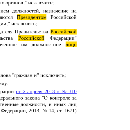
х органов," исключить;
нием должностей, назначение на
ляются
Президентом
Российской
ии," исключить;
дателя Правительства
Российской
ельства
Российской
Федерации"
моченное им должностное
лицо
 слова "граждан и" исключить;
илу.
ерации
от 2 апреля 2013 г. № 310
рального закона "О контроле за
твенные должности, и иных лиц
Федерации, 2013, № 14, ст. 1671)