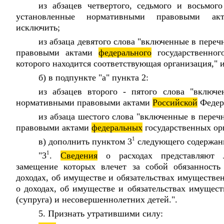
из абзацев четвертого, седьмого и восьмог
установленные нормативными правовыми а
исключить;
из абзаца девятого слова "включенные в пере
правовыми актами
федерального
государственног
которого находится соответствующая организация," 
б) в подпункте "а" пункта 2:
из абзацев второго - пятого слова "включ
нормативными правовыми актами
Российской
Федер
из абзаца шестого слова "включенные в пере
правовыми актами
федеральных
государственных орг
1
в) дополнить пунктом 3
следующего содержан
1
"3
.
Сведения
о расходах представляют 
замещение которых влечет за собой обязанность
доходах, об имуществе и обязательствах имуществен
о доходах, об имуществе и обязательствах имущест
(супруга) и несовершеннолетних детей.".
5. Признать утратившими силу: