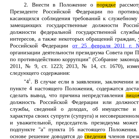
2. Внести в Положение о
порядке
рассмот
Президенте Российской Федерации по противо
касающихся соблюдения требований к служебному
замещающих государственные должности Росси
должности федеральной государственной службы
интересов, а также некоторых обращений граждан,
Российской Федерации
от 25 февраля 2011 г.
организации деятельности президиума Совета при 
по противодействию коррупции" (Собрание законод
2011, № 9, ст. 1223; 2013, № 14, ст. 1670), изм
следующего содержания:
1
"4
. В случае если в заявлении, заключении 
пункте 4 настоящего Положения, содержатся дост
сделать вывод, что причина непредставления
лицо
должность Российской Федерации или должность
службы, сведений о доходах, об имуществе и о
характера своих супруги (супруга) и несовершеннол
и уважительной, председатель президиума может
подпункте "а" пункта 16 настоящего Положения.
основе решение доводятся до
сведения
членов през