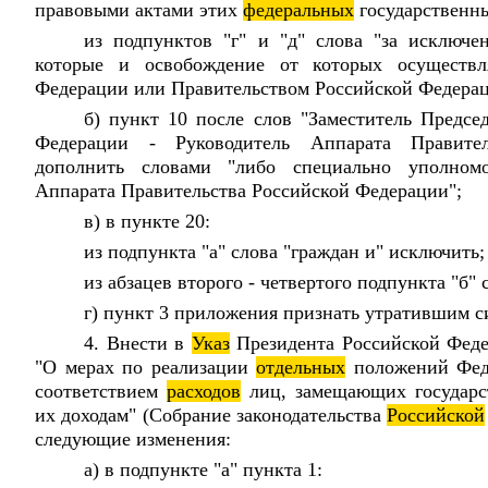
правовыми актами этих
федеральных
государственны
из подпунктов "г" и "д" слова "за исключе
которые и освобождение от которых осуществ
Федерации или Правительством Российской Федерац
б) пункт 10 после слов "Заместитель Предсе
Федерации - Руководитель Аппарата Правит
дополнить словами "либо специально уполно
Аппарата Правительства Российской Федерации";
в) в пункте 20:
из подпункта "а" слова "граждан и" исключить;
из абзацев второго - четвертого подпункта "б"
г) пункт 3 приложения признать утратившим с
4. Внести в
Указ
Президента Российской Фед
"О мерах по реализации
отдельных
положений Феде
соответствием
расходов
лиц, замещающих государс
их доходам" (Собрание законодательства
Российской
следующие изменения:
а) в подпункте "а" пункта 1: