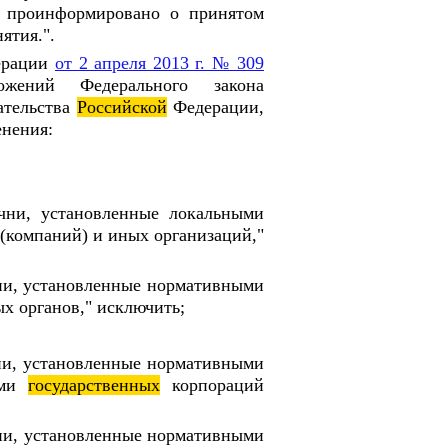
 проинформировано о принятом
ятия.".
ерации
от 2 апреля 2013 г. № 309
ений Федерального закона
ательства
Российской
Федерации,
енения:
ечни, установленные локальными
(компаний) и иных организаций,"
чни, установленные нормативными
х органов," исключить;
чни, установленные нормативными
ами
государственных
корпораций
чни, установленные нормативными