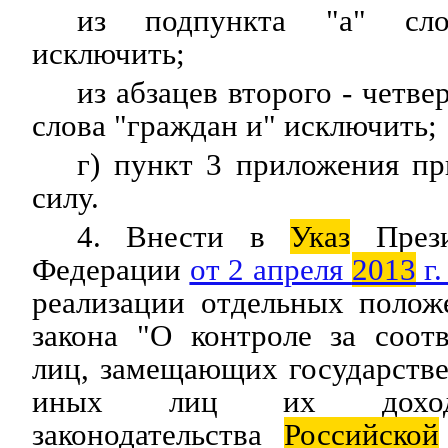
из подпункта "а" сл
исключить;
из абзацев второго - четве
слова "граждан и" исключить;
г) пункт 3 приложения п
силу.
4. Внести в
Указ
Прези
Федерации
от 2 апреля
2013
г.
реализации отдельных полож
закона "О контроле за соот
лиц, замещающих государств
иных лиц их дохода
законодательства
Российской