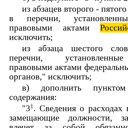
из абзацев второго - пятог
в перечни, установленн
правовыми актами
Россий
исключить;
из абзаца шестого сло
перечни, установленны
правовыми актами федеральн
органов," исключить;
в) дополнить пункто
содержания:
"3
1
. Сведения о расходах 
замещающие должности, з
влечет за собой обязанно