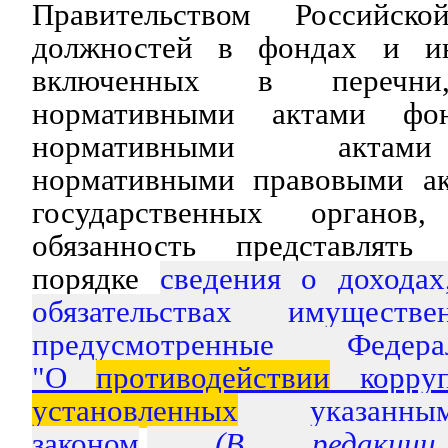
Правительством Российск
должностей в фондах и ин
включенных в перечни,
нормативными актами фон
нормативными актами
нормативными правовыми ак
государственных органов, 
обязанность представлять
порядке
сведения о дохода
обязательствах имущест
предусмотренные Федер
"О
противодействии
корруп
установленных
указан
законом
.
(В редакции П