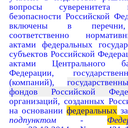
вопросы суверенитета 
безопасности Российской Фе
включены в перечни, 
соответственно нормати
актами федеральных государ
субъектов Российской Федер
актами Центрального ба
Федерации, государстве
(компаний),
государствен
фондов Российской Феде
организаций, созданных Рос
на основании
федеральных
за
подпунктом -
Феде