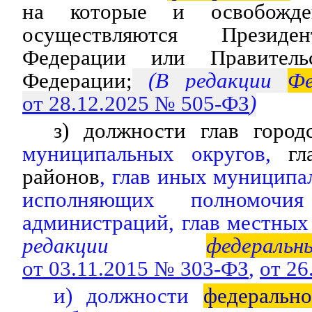
на которые и освобожде
осуществляются Президе
Федерации или Правитель
Федерации;
(В редакции
Фе
от 28.12.2025 № 505-ФЗ
)
з) должности глав город
муниципальных округов,
гла
районов
, глав иных муниципа
исполняющих полномочи
администраций, глав местных
редакции
федеральн
от 03.11.2015 № 303-ФЗ
,
от 26
и) должности
федеральн