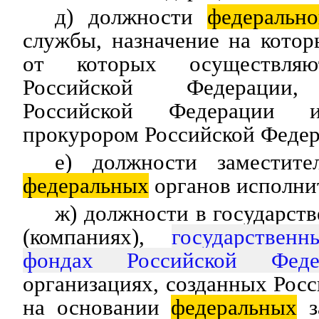
д) должности
федеральн
службы, назначение на кото
от которых осуществляю
Российской Федерации, 
Российской Федерации и
прокурором Российской Федер
е) должности заместите
федеральных
органов исполни
ж) должности в государст
(компаниях),
государствен
фондах Российской Феде
организациях, созданных Рос
на основании
федеральных
з