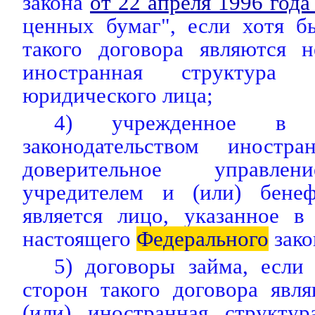
закона
от 22 апреля 1996 год
ценных бумаг", если хотя б
такого договора являются н
иностранная структура 
юридического лица;
4) учрежденное в с
законодательством иностра
доверительное управлен
учредителем и (или) бенеф
является лицо, указанное в
настоящего
Федерального
зако
5) договоры займа, если
сторон такого договора явл
(или) иностранная структур