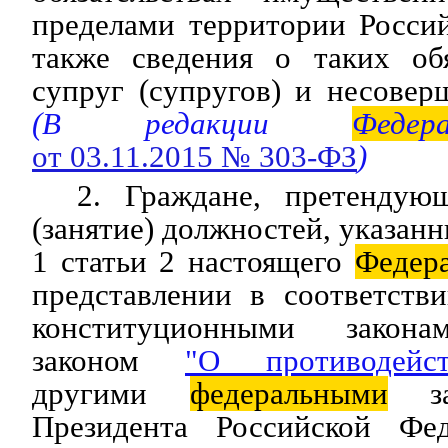
пределами территории Росси
также сведения о таких обя
супруг (супругов) и несовер
(В редакции
Федера
от 03.11.2015 № 303-ФЗ
)
2. Граждане, претендую
(занятие) должностей, указанн
1 статьи 2 настоящего
Федер
представлении в соответств
конституционными закона
законом
"О противодейс
другими
федеральными
зак
Президента Российской Ф