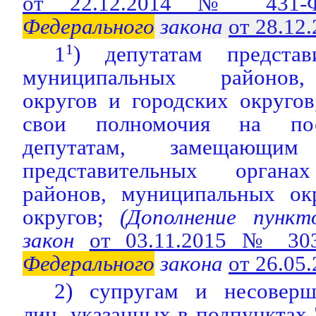
от 22.12.2014 № 431-
Федерального
закона
от 28.12
1
1
) депутатам представ
муниципальных районов,
округов и городских округо
свои полномочия на пос
депутатам, замещающи
представительных органа
районов, муниципальных ок
округов;
(Дополнение пунк
закон
от 03.11.2015 № 30
Федерального
закона
от 26.05
2) супругам и несоверш
лиц, указанных в подпунктах "