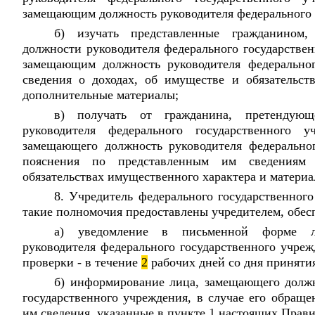
замещающим должность руководителя федерального 
б) изучать представленные гражданином
должности руководителя федерального государствен
замещающим должность руководителя федеральног
сведения о доходах, об имуществе и обязательст
дополнительные материалы;
в) получать от гражданина, претендую
руководителя федерального государственного 
замещающего должность руководителя федеральног
пояснения по представленным им сведениям
обязательствах имущественного характера и материа
8. Учредитель федерального государственног
такие полномочия предоставлены учредителем, обес
а) уведомление в письменной форме л
руководителя федерального государственного учреж
проверки - в течение
2
рабочих дней со дня принятия
б) информирование лица, замещающего должн
государственного учреждения, в случае его обраще
им сведения, указанные в пункте 1 настоящих Правил