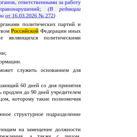
ганов, ответственными за работу
авонарушений;
(В редакции
ии
от 16.03.2026 № 272
)
рганами политических партий и
ством
Российской
Федерации иных
не являющихся политическими
ии;
ормации.
может служить основанием для
ышающий 60 дней со дня принятия
ь продлен до 90 дней учредителем
цом, которому такие полномочия
нное структурное подразделение
ндующим на замещение должности
учреждения, а также с лицом,