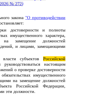
.2026 № 272
)
ьного закона
"О противодействии
становляет:
ерки достоверности и полноты
твах имущественного характера,
и на замещение должностей
еждений, и лицами, замещающими
ой власти субъектов
Российской
 руководствоваться настоящим
ожений о проверке достоверности
обязательствах имущественного
ующими на замещение должностей
бъекта Российской Федерации,
ми эти должности.