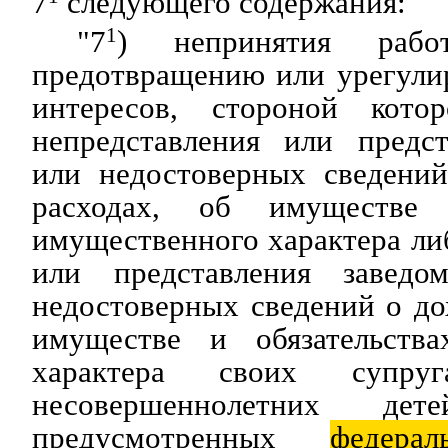
7
следующего содержания:
"7
1
) непринятия раб
предотвращению или урегули
интересов, стороной котор
непредставления или предс
или недостоверных сведений
расходах, об имуществе 
имущественного характера ли
или представления завед
недостоверных сведений о дох
имуществе и обязательства
характера своих супру
несовершеннолетних де
предусмотренных
федерал