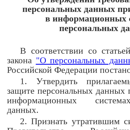
персональных данных при
в информационных 
персональных д
В соответствии со статье
закона
"О персональных данн
Российской Федерации постано
1. Утвердить прилагаем
защите персональных данных п
информационных система
данных.
2. Признать утратившим 