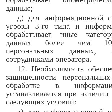
данные;
д) для информационной с
угрозы 3-го типа и информ
обрабатывает иные катего
данных более чем 100
персональных данных, 
сотрудниками оператора.
12. Необходимость обеспе
защищенности персональны
обработке в информаци
устанавливается при наличии 
следующих условий:
а) для информационной с