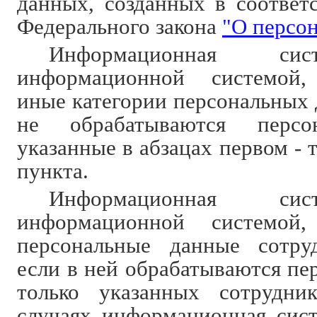
данных, созданных в соответс
Федерального закона
"О персо
Информационная сис
информационной системой,
иные категории персональных 
не обрабатываются персо
указанные в абзацах первом - 
пункта.
Информационная сис
информационной системой,
персональные данные сотруд
если в ней обрабатываются пе
только указанных сотрудни
случаях информационная сис