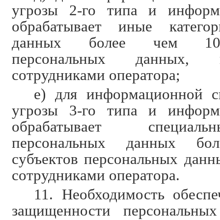
угрозы 2-го типа и информ
обрабатывает иные катего
данных более чем 100
персональных данных, 
сотрудниками оператора;
е) для информационной с
угрозы 3-го типа и информ
обрабатывает специаль
персональных данных бо
субъектов персональных данн
сотрудниками оператора.
11. Необходимость обеспе
защищенности персональны