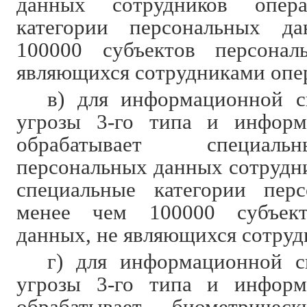
данных сотрудников опер
категории персональных д
100000 субъектов персона
являющихся сотрудниками опе
в) для информационной с
угрозы 3-го типа и информ
обрабатывает специаль
персональных данных сотрудни
специальные категории пер
менее чем 100000 субъект
данных, не являющихся сотруд
г) для информационной с
угрозы 3-го типа и информ
обрабатывает биометричес