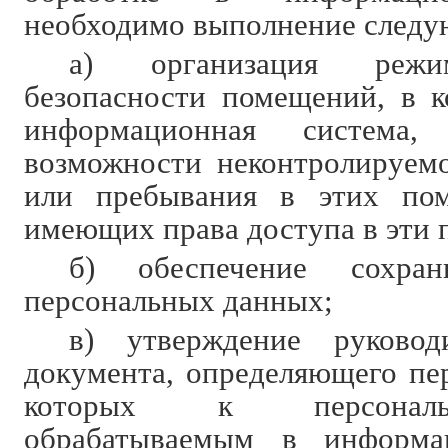
необходимо выполнение следу
а) организация режи
безопасности помещений, в 
информационная система, 
возможности неконтролируем
или пребывания в этих по
имеющих права доступа в эти 
б) обеспечение сохран
персональных данных;
в) утверждение руковод
документа, определяющего пер
которых к персонал
обрабатываемым в информа