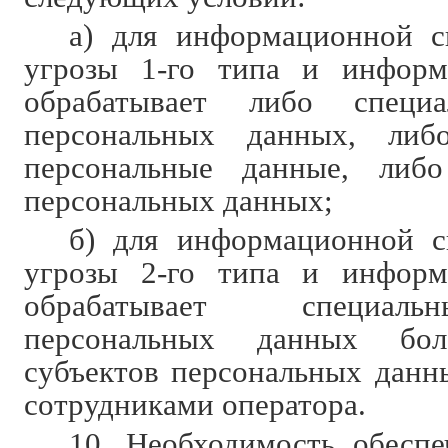
а) для информационной с
угрозы 1-го типа и информ
обрабатывает либо специа
персональных данных, либ
персональные данные, либ
персональных данных;
б) для информационной с
угрозы 2-го типа и информ
обрабатывает специаль
персональных данных бо
субъектов персональных данн
сотрудниками оператора.
10. Необходимость обеспе