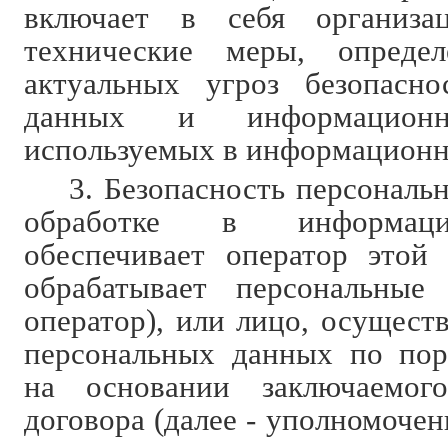
включает в себя организа
технические меры, опреде
актуальных угроз безопасно
данных и информационн
используемых в информационн
3. Безопасность персональ
обработке в информаци
обеспечивает оператор этой
обрабатывает персональные
оператор), или лицо, осущест
персональных данных по пор
на основании заключаемо
договора (далее - уполномочен