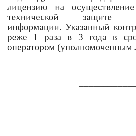
лицензию на осуществление
технической защите ко
информации. Указанный контр
реже 1 раза в 3 года в сро
оператором (уполномоченным 
___________