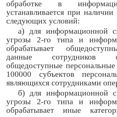
обработке в информаци
устанавливается при наличии 
следующих условий:
а) для информационной с
угрозы 2-го типа и информ
обрабатывает общедоступн
данные сотрудников 
общедоступные персональные
100000 субъектов персона
являющихся сотрудниками опе
б) для информационной с
угрозы 2-го типа и информ
обрабатывает иные катего