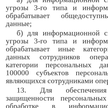
угрозы 3-го типа и информ
обрабатывает общедоступн
данные;
б) для информационной с
угрозы 3-го типа и информ
обрабатывает иные катего
данных сотрудников опер
категории персональных д
100000 субъектов персона
являющихся сотрудниками опе
13. Для обеспечени
защищенности персональны
обработке в информаци