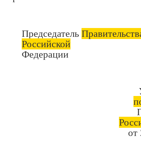
Председатель
Правительств
Российской
Федерации В.
п
Росс
от 