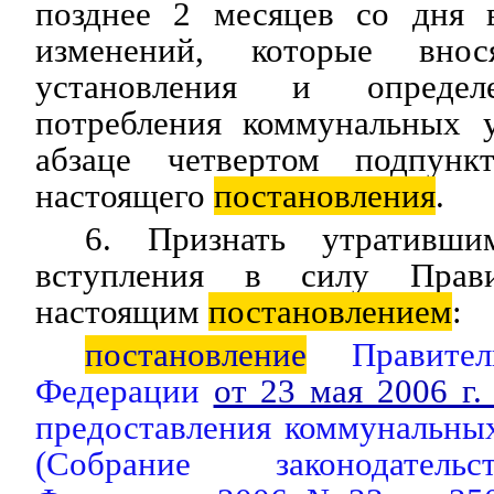
позднее 2 месяцев со дня 
изменений, которые вно
установления и определ
потребления коммунальных у
абзаце четвертом подпун
настоящего
постановления
.
6. Признать утративш
вступления в силу Прави
настоящим
постановлением
:
постановление
Правитель
Федерации
от 23 мая 2006 г
предоставления коммунальны
(Собрание законодатель