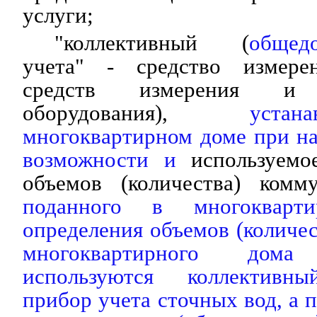
услуги;
"коллективный (
общед
учета" - средство измерен
средств измерения и д
оборудования),
уста
многоквартирном доме при н
возможности и
используемое
объемов (количества) комму
поданного в многокварт
определения объемов (количес
многоквартирного дом
используются коллективн
прибор учета сточных вод, а п