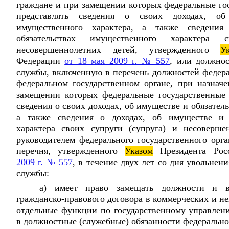
граждане и при замещении которых федеральные го
представлять сведения о своих доходах, об
имущественного характера, а также сведени
обязательствах имущественного характера
несовершеннолетних детей, утвержденного
У
Федерации
от 18 мая 2009 г. № 557
, или должнос
службы, включенную в перечень должностей федера
федеральном государственном органе, при назнач
замещении которых федеральные государственные
сведения о своих доходах, об имуществе и обязател
а также сведения о доходах, об имуществе и о
характера своих супруги (супруга) и несоверше
руководителем федерального государственного орга
перечня, утвержденного
Указом
Президента Рос
2009 г. № 557
, в течение двух лет со дня увольнен
службы:
а) имеет право замещать должности и в
гражданско-правового договора в коммерческих и н
отдельные функции по государственному управлен
в должностные (служебные) обязанности федерально