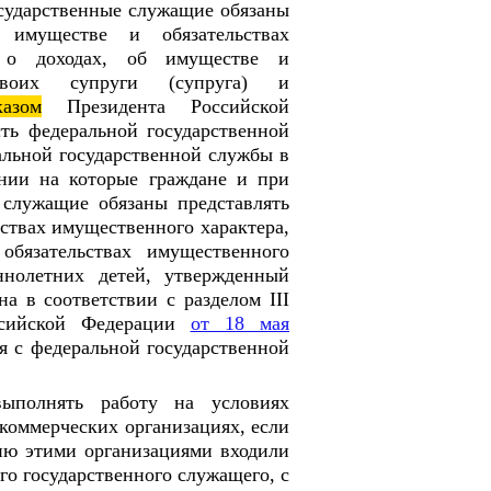
сударственные служащие обязаны
 имуществе и обязательствах
я о доходах, об имуществе и
 своих супруги (супруга) и
казом
Президента Российской
ть федеральной государственной
льной государственной службы в
ении на которые граждане и при
 служащие обязаны представлять
ьствах имущественного характера,
бязательствах имущественного
ннолетних детей, утвержденный
на в соответствии с разделом III
сийской Федерации
от 18 мая
ия с федеральной государственной
ыполнять работу на условиях
екоммерческих организациях, если
ию этими организациями входили
го государственного служащего, с