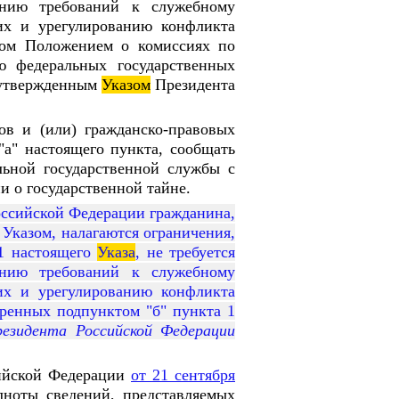
ению требований к служебному
их и урегулированию конфликта
нном Положением о комиссиях по
 федеральных государственных
 утвержденным
Указом
Президента
ов и (или) гражданско-правовых
"а" настоящего пункта, сообщать
льной государственной службы с
и о государственной тайне.
ссийской Федерации гражданина,
 Указом, налагаются ограничения,
 1 настоящего
Указа
, не требуется
ению требований к служебному
их и урегулированию конфликта
тренных подпунктом "б" пункта 1
зидента Российской Федерации
ийской Федерации
от 21 сентября
ноты сведений, представляемых