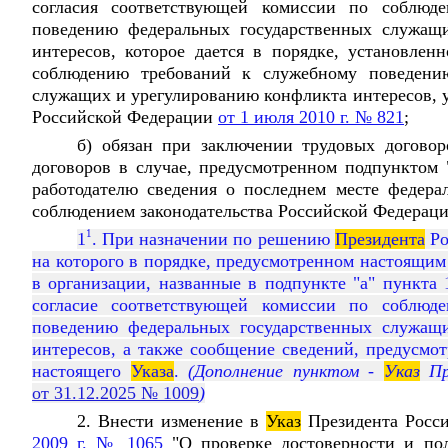
согласия соответствующей комиссии по соблюд
поведению федеральных государственных служащ
интересов, которое дается в порядке, установле
соблюдению требований к служебному поведению
служащих и урегулированию конфликта интересов,
Российской Федерации
от 1 июля 2010 г. № 821
;
б) обязан при заключении трудовых договор
договоров в случае, предусмотренном подпунктом 
работодателю сведения о последнем месте федера
соблюдением законодательства Российской Федераци
1
1
. При назначении по решению
Президента
Ро
на которого в порядке, предусмотренном настоящим
в организации, названные в подпункте "а" пункта
согласие соответствующей комиссии по соблюд
поведению федеральных государственных служащ
интересов, а также сообщение сведений, предусмо
настоящего
Указа
.
(Дополнение пунктом -
Указ
Пре
от 31.12.2025 № 1009
)
2. Внести изменение в
Указ
Президента Росс
2009 г. № 1065
"О проверке достоверности и пол