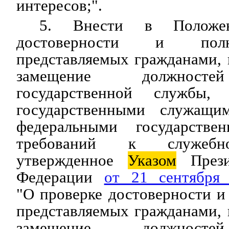
интересов;".
5. Внести в Положе
достоверности и полн
представляемых гражданами,
замещение должносте
государственной службы,
государственными служащи
федеральными государств
требований к служебн
утвержденное
Указом
Прези
Федерации
от 21 сентябр
"О проверке достоверности и
представляемых гражданами,
замещение должносте