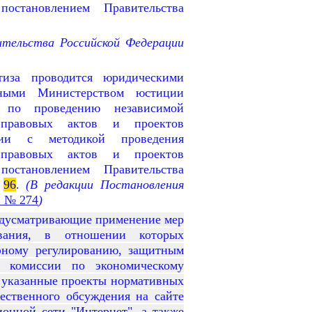
постановлением Правительства
ительства Российской Федерации
тиза проводится юридическими
нными Министерством юстиции
в по проведению независимой
 правовых актов и проектов
вии с методикой проведения
 правовых актов и проектов
остановлением Правительства
№
96
.
(В редакции Постановления
3 № 274
)
едусматривающие применение мер
ования, в отношении которых
фному регулированию, защитным
й комиссии по экономическому
о указанные проекты нормативных
ественного обсуждения на сайте
ионной сети "Интернет", а также