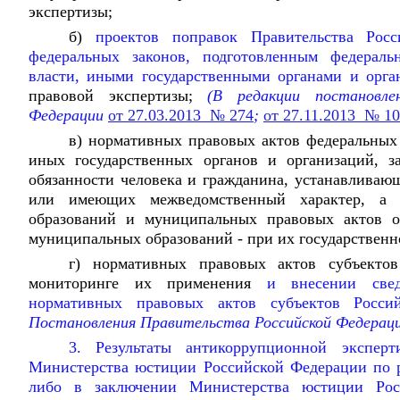
экспертизы;
б)
проектов поправок Правительства Рос
федеральных законов, подготовленным федераль
власти, иными государственными органами и орга
правовой экспертизы;
(В редакции постановлен
Федерации
от 27.03.2013 № 274
;
от 27.11.2013 № 1
в) нормативных правовых актов федеральных 
иных государственных органов и организаций, з
обязанности человека и гражданина, устанавливаю
или имеющих межведомственный характер, а 
образований и муниципальных правовых актов о
муниципальных образований - при их государственн
г) нормативных правовых актов субъекто
мониторинге их применения
и внесении све
нормативных правовых актов субъектов Росси
Постановления Правительства Российской Федерац
3. Результаты антикоррупционной экспер
Министерства юстиции Российской Федерации по р
либо в заключении Министерства юстиции Рос