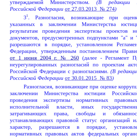
утверждаемой Министерством.
(В редакции По
Российской Федерации
от 27.03.2013 № 274
)
1
3
. Разногласия, возникающие при оценк
указанных в заключении Министерства юсти
результатам проведения экспертизы проектов 
документов, предусмотренных подпунктами "а" и 
разрешаются в порядке, установленном Регламе
Федерации, утвержденным постановлением Прави
от 1 июня 2004 г. № 260
(далее - Регламент П
неурегулированных разногласий по проектам акт
Российской Федерации с разногласиями.
(В редакци
Российской Федерации
от 30.01.2015 № 83
)
Разногласия, возникающие при оценке корруп
заключении Министерства юстиции Российск
проведения экспертизы нормативных правовы
исполнительной власти, иных государствен
затрагивающих права, свободы и обязанно
устанавливающих правовой статус организаций 
характер, разрешаются в порядке, установ
нормативных правовых актов федеральных орган