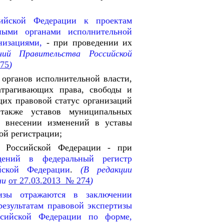
сийской Федерации к проектам
ными органами исполнительной
низациями,
- при проведении их
ий Правительства Российской
075
)
органов исполнительной власти,
атрагивающих права, свободы и
щих правовой статус организаций
также уставов муниципальных
 внесении изменений в уставы
ой регистрации;
в Российской Федерации - при
дений в федеральный регистр
йской Федерации
.
(В редакции
ии
от 27.03.2013 № 274
)
тизы отражаются в заключении
езультатам правовой экспертизы
сийской Федерации по форме,