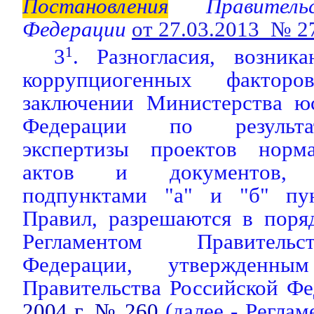
Постановления
Правительс
Федерации
от 27.03.2013 № 2
3
1
. Разногласия, возни
коррупциогенных фактор
заключении Министерства ю
Федерации по результа
экспертизы проектов норм
актов и документов, п
подпунктами "а" и "б" пу
Правил, разрешаются в поря
Регламентом Правительс
Федерации, утвержден
Правительства Российской Ф
2004 г. № 260
(далее - Реглам