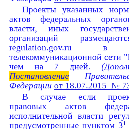
Проекты указанных норм
актов федеральных органо
власти, иных государств
организаций размеща
regulation.gov.ru в 
телекоммуникационной сети "
чем на 7 дней.
(Дополн
Постановление
Правительс
Федерации
от 18.07.2015 № 7
В случае если проек
правовых актов федер
исполнительной власти регу
предусмотренные пунктом 3
1