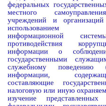
федеральных государственны
местного самоуправлени
учреждений и организаци
использованием гос
информационной сист
противодействия корруп
информации о соблюдени
государственными служащ
служебному поведению (
информации, содержа
составляющие государствен
налоговую или иную охраняем
изучение представленных
федеральными государств