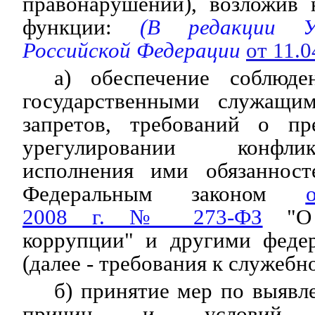
правонарушений), возложив
функции:
(В редакции Ук
Российской Федерации
от 11.
а) обеспечение соблюде
государственными служащи
запретов, требований о пр
урегулировании конфли
исполнения ими обязанност
Федеральным законом
2008 г. № 273-ФЗ
"О 
коррупции" и другими феде
(далее - требования к служеб
б) принятие мер по выяв
причин и условий, с