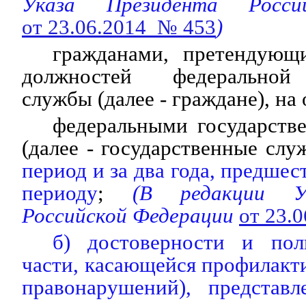
Указа Президента Росси
от 23.06.2014 № 453
)
гражданами, претендующ
должностей федеральной 
службы (далее - граждане), на
федеральными государст
(далее - государственные сл
период и за два года, предше
периоду
;
(В редакции У
Российской Федерации
от 23.
б) достоверности и пол
части, касающейся профилак
правонарушений), представ