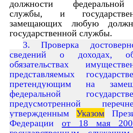
должности федеральной 
службы, и государстве
замещающих любую должно
государственной службы.
3. Проверка достовер
сведений о доходах, 
обязательствах имуществе
представляемых государст
претендующим на замещ
федеральной государст
предусмотренной перечн
утвержденным
Указом
Прези
Федерации
от 18 мая 20
государственным служащим