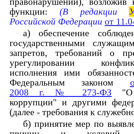
правонарушений), возложив
функции:
(В редакции
У
Российской Федерации
от 11.
а) обеспечение соблюде
государственными служащи
запретов, требований о пр
урегулировании конфли
исполнения ими обязанност
Федеральным законом
2008 г. № 273-ФЗ
"О 
коррупции" и другими феде
(далее - требования к служеб
б) принятие мер по выяв
причин и условий, с