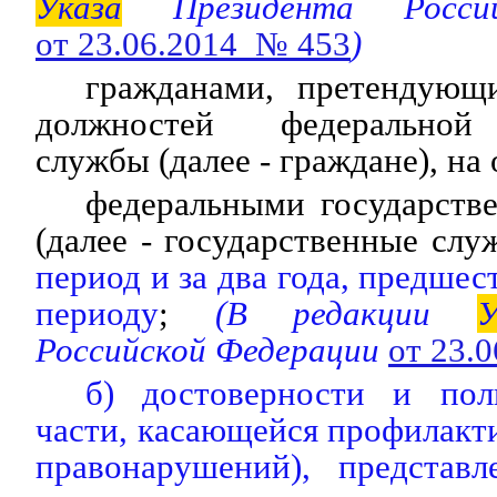
Указа
Президента Россий
от 23.06.2014 № 453
)
гражданами, претендующ
должностей федеральной 
службы (далее - граждане), на
федеральными государст
(далее - государственные сл
период и за два года, предше
периоду
;
(В редакции
У
Российской Федерации
от 23.
б) достоверности и пол
части, касающейся профилак
правонарушений), представ