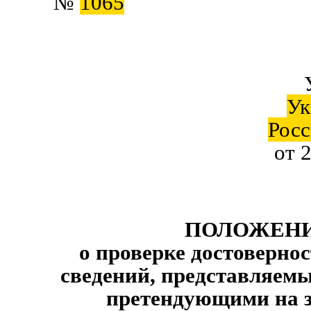
№
1065
Ук
Росс
от 
ПОЛОЖЕН
о проверке достоверно
сведений, представляем
претендующими на 