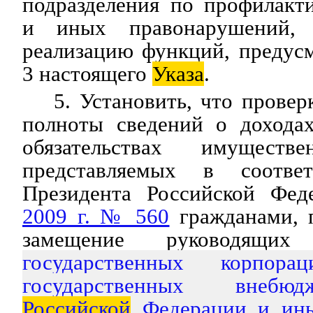
подразделения по профилакт
и иных правонарушений, 
реализацию функций, предус
3 настоящего
Указа
.
5. Установить, что провер
полноты сведений о дохода
обязательствах имуществе
представляемых в соотв
Президента Российской Фе
2009 г. № 560
гражданами, 
замещение руководящи
государственных корпорац
государственных внебю
Российской
Федерации и ины