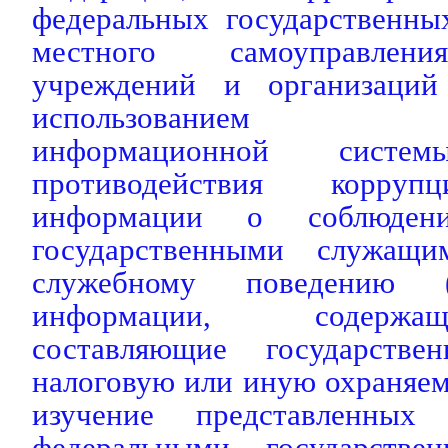
федеральных государственны
местного самоуправлени
учреждений и организаци
использованием гос
информационной сист
противодействия корруп
информации о соблюдени
государственными служащ
служебному поведению (
информации, содержа
составляющие государствен
налоговую или иную охраняем
изучение представленных
федеральными государств