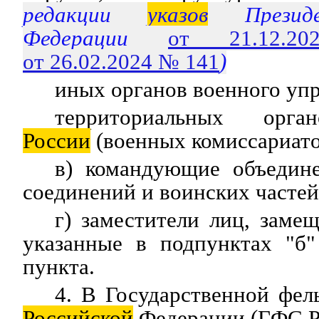
редакции
указов
Президе
Федерации
от 21.12
от 26.02.2024 № 141
)
иных органов военного упр
территориальных орг
России
(военных комиссариато
в) командующие объедин
соединений и воинских частей
г) заместители лиц, зам
указанные в подпунктах "б"
пункта.
4. В Государственной фел
Российской
Федерации (ГФС Р