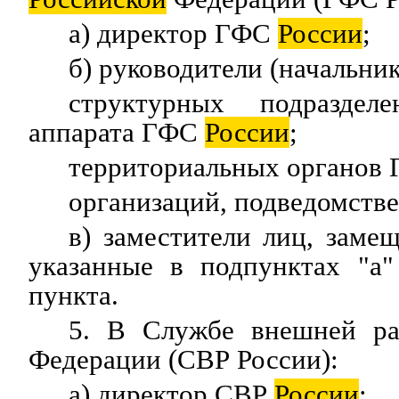
а) директор ГФС
России
;
б) руководители (начальник
структурных подразделе
аппарата ГФС
России
;
территориальных органов
организаций, подведомст
в) заместители лиц, зам
указанные в подпунктах "а"
пункта.
5. В Службе внешней р
Федерации (СВР России):
а) директор СВР
России
;