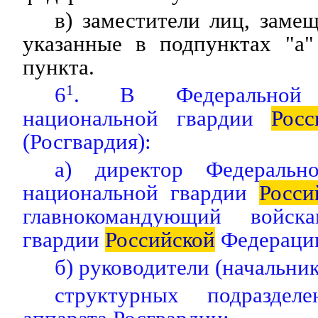
в) заместители лиц, зам
указанные в подпунктах "а"
пункта.
6
1
. В Федеральной
национальной гвардии
Росс
(Росгвардия):
а) директор Федеральн
национальной гвардии
Росси
главнокомандующий войск
гвардии
Российской
Федераци
б) руководители (начальник
структурных подразделе