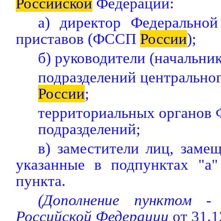
Российской
Федерации:
а) директор Федерально
приставов (ФССП
России
);
б) руководители (начальник
подразделений центрально
России
;
территориальных органо
подразделений;
в) заместители лиц, зам
указанные в подпунктах "а"
пункта.
(Дополнение пунктом 
Российской Федерации
от 31.