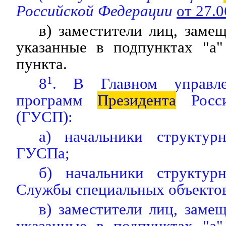
Российской Федерации
от 27.
в) заместители лиц, зам
указанные в подпунктах "а"
пункта.
8
1
. В Главном управле
программ
Президента
Росси
(ГУСП):
а) начальники структур
ГУСПа;
б) начальники структур
Службы специальных объекто
в) заместители лиц, зам
указанные в подпунктах "а"