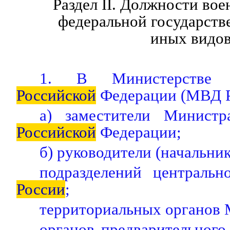
Раздел II. Должности во
федеральной государст
иных видо
1. В Министерстве 
Российской
Федерации (МВД Р
а) заместители Министр
Российской
Федерации;
б) руководители (начальник
подразделений централь
России
;
территориальных органо
органов предварительного