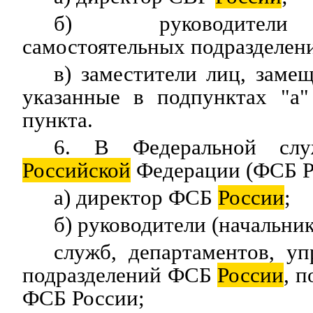
б) руководители 
самостоятельных подразделе
в) заместители лиц, зам
указанные в подпунктах "а"
пункта.
6. В Федеральной служ
Российской
Федерации (ФСБ Р
а) директор ФСБ
России
;
б) руководители (начальник
служб, департаментов, у
подразделений ФСБ
России
, 
ФСБ России;