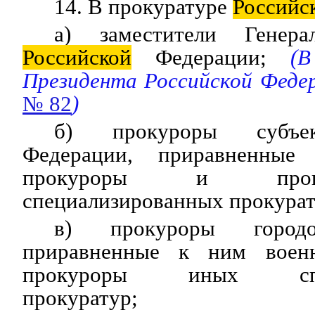
14. В прокуратуре
Российс
а) заместители Генера
Российской
Федерации;
(В
Президента Российской Феде
№ 82
)
б) прокуроры субъ
Федерации, приравненны
прокуроры и про
специализированных прокурат
в) прокуроры город
приравненные к ним воен
прокуроры иных специ
прокуратур;