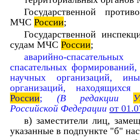
Государственной против
МЧС
России
;
Государственной инспек
судам МЧС
России
;
аварийно-спасательн
спасательных формирований,
научных организаций, ин
организаций, находящихс
России
;
(В редакции
У
Российской Федерации
от 01.
в) заместители лиц, зам
указанные в подпункте "б" на