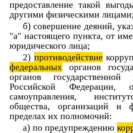
предоставление такой выгод
другими физическими лицами
б) совершение деяний, ука
"а" настоящего пункта, от им
юридического лица;
2)
противодействие
корруп
федеральных
органов госуда
органов государственной 
Российской Федерации, о
самоуправления, институ
общества, организаций и 
пределах их полномочий:
а) по предупреждению
кор