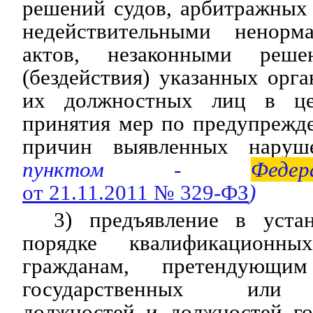
решений судов, арбитражных
недействительными ненорм
актов, незаконными реш
(бездействия) указанных орга
их должностных лиц в це
принятия мер по предупрежд
причин выявленных нару
пунктом -
Федер
от 21.11.2011 № 329-ФЗ
)
3) предъявление в уст
порядке квалификационн
гражданам, претендующи
государственных или 
должностей и должностей го