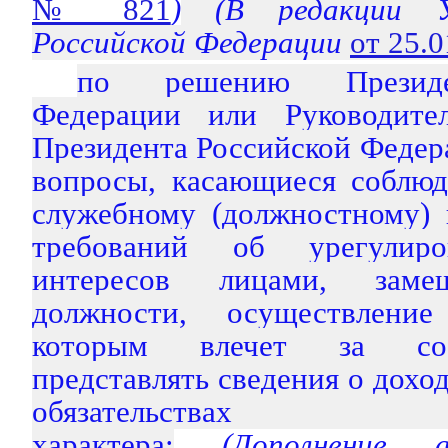
№ 821
)
(В редакции Ук
Российской Федерации
от 25.
по решению Президе
Федерации или Руководите
Президента Российской Федер
вопросы, касающиеся соблюд
служебному (должностному) 
требований об урегулиро
интересов лицами, зам
должности, осуществлени
которым влечет за соб
представлять сведения о дохо
обязательствах им
характера;
(Дополнение а