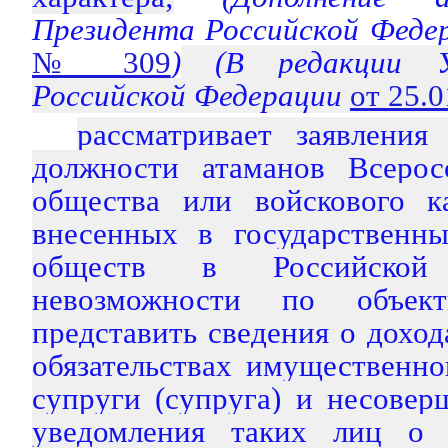
Президента Российской Феде
№ 309
)
(В редакции Ук
Российской Федерации
от 25.
рассматривает заявлени
должности атаманов Всеросс
общества или войскового ка
внесенных в государственны
обществ в Российской
невозможности по объек
представить сведения о доход
обязательствах имущественно
супруги (супруга) и несовер
уведомления таких лиц о 