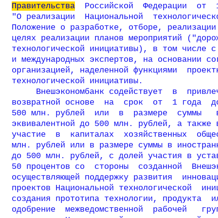
Правительства
  Российской  Федерации  от  
"О реализации  Национальной  технологическо
Положение о разработке, отборе, реализации 
целях реализации планов мероприятий ("дорож
технологической инициативы), в том числе с 
и международных экспертов, на основании сог
организацией, наделенной функциями  проектн
технологической инициативы.

     Внешэкономбанк содействует  в  привлеч
возвратной основе  на  срок  от  1 года  до
500 млн. рублей  или  в  размере  суммы   в
эквивалентной до 500 млн. рублей, а также в
участие  в  капиталах  хозяйственных  общес
млн. рублей или в размере суммы в иностранн
до 500 млн. рублей, с долей участия в устав
50 процентов со  стороны  созданной  Внешэк
осуществляющей поддержку развития  инноваци
проектов Национальной технологической  иниц
создания прототипа технологии, продукта  ил
одобрение  межведомственной  рабочей   груп