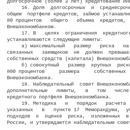
долгосрочное (более 3 лет) кредитование инв
     16. Доля  долгосрочных  и  среднесрочн
общем  портфеле кредитов, займов устанавлив
80 процентов   общего   объема  кредитов,  
Внешэкономбанком.

     17. В   целях  ограничения  кредитного
устанавливаются следующие лимиты:

     а) максимальный   размер   риска   на 
связанных   заемщиков  не  должен  превышат
собственных средств (капитала) Внешэкономба
     б) совокупный   размер  крупных  риско
800 процентов     размера     собственных  
Внешэкономбанка.

     18. Наблюдательный  совет Внешэкономба
дополнительные   лимиты,   в   том   числе 
кредитного портфеля Внешэкономбанка.

     19. Методика   и   порядок   расчета  
указанных   в   пункте 17  Меморандума,  ус
подходов  к  оценке  риска,  изложенных  в 
России, и утверждаются наблюдательным совет