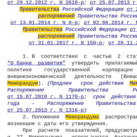
от 29.12.2012 г. N 2610-р
; 
от 25.07.2013 г
Правительства
 Российской Федерации 
от 
распоряжений
 Правительства Росси
от 13.01.2014 г. N 8-р
; 
от 02.08.2014 г. 
Правительства
 Российской Федерации 
от
распоряжений
 Правительства Росси
от 31.01.2017 г. N 158-р
; 
от 28.11.
"О банке  развития"
  утвердить  прилагаемы
политике    государственной    корпорации  
Меморандум
). 
(Продлен   срок  действия  
Ме
от 15.07.2010 г. N 1170-р
;  срок  действия
от 25.07.2013 г. N 1316-р
)
     2. Положения  
Меморандума
  распростра
возникшие с даты его утверждения.

     При  расчете  показателей, предусмотре