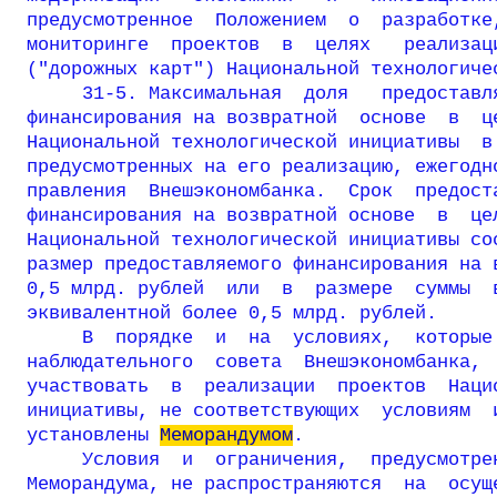
предусмотренное  Положением  о  разработке,
мониторинге  проектов  в  целях   реализаци
("дорожных карт") Национальной технологичес
     31-5. Максимальная  доля   предоставля
финансирования на возвратной  основе  в  це
Национальной технологической инициативы  в 
предусмотренных на его реализацию, ежегодно
правления  Внешэкономбанка.  Срок  предоста
финансирования на возвратной основе  в  цел
Национальной технологической инициативы сос
размер предоставляемого финансирования на в
0,5 млрд. рублей  или  в  размере  суммы  в
эквивалентной более 0,5 млрд. рублей.

     В  порядке  и  на  условиях,  которые 
наблюдательного  совета  Внешэкономбанка,  
участвовать  в  реализации  проектов  Нацио
инициативы, не соответствующих  условиям  и
установлены 
Меморандумом
.

     Условия  и  ограничения,  предусмотрен
Меморандума, не распространяются  на  осуще