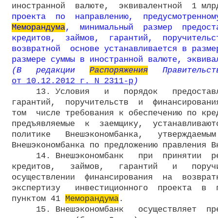
иностранной  валюте,  эквивалентной  1 млр
Меморандума
,  минимальный  размер  предост
кредитов,  займов,  гарантий,  поручительст
возвратной  основе устанавливается в размер
размере суммы в иностранной валюте, эквива
(В   редакции   
Распоряжения
от 10.12.2012 г. N 2311-р
)
     13. Условия   и   порядок   предоставл
гарантий,  поручительств  и  финансирования
том  числе требования к обеспечению по кред
предъявляемые  к  заемщику,  устанавливаютс
политике   Внешэкономбанка,   утверждаемым 
Внешэкономбанка по предложению правления Вн
     14. Внешэкономбанк   при  принятии  ре
кредитов,   займов,   гарантий   и   поручи
осуществлении  финансирования  на  возвратн
экспертизу   инвестиционного  проекта  в  п
пунктом 41 
Меморандума
.

     15. Внешэкономбанк   осуществляет  пре