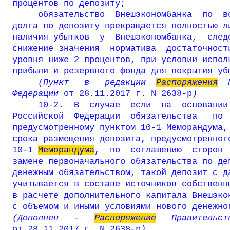
процентов по депозиту;

     обязательство  Внешэкономбанка  по  во
долга по депозиту прекращается полностью ли
наличия убытков  у  Внешэкономбанка,  следс
снижение значения  норматива  достаточности
уровня ниже 2 процентов, при условии исполь
     (Пункт   в   редакции  
Распоряжения
  
Федерации 
от 28.11.2017 г. N 2638-р
)
     10-2.  В  случае  если  на  основании
Российской  Федерации  обязательства   по  
предусмотренному пунктом 10-1 Меморандума, 
срока размещения депозита, предусмотренного
10-1 
Меморандума
,  по  соглашению  сторон 
замене первоначального обязательства по деп
денежным обязательством, такой депозит с да
учитывается в составе источников собственны
в расчете дополнительного капитала Внешэкон
с объемом и иными условиями нового денежно
(Дополнен   -   
Распоряжение
от 28.11.2017 г. N 2638-р
)