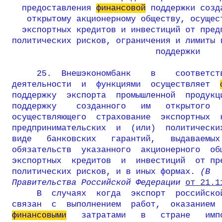
  предоставления 
финансовой
 поддержки созд
   открытому акционерному обществу, осущест
  экспортных кредитов и инвестиций от предп
политических рисков, ограничения и лимиты 
                             поддержки
25.  Внешэкономбанк    в    соответств
деятельности  и  функциями  осуществляет  
поддержку  экспорта  промышленной  продукци
поддержку    созданного   им   открытого   
осуществляющего  страхование  экспортных  к
предпринимательских  и  (или)  политических
виде   банковских   гарантий,   выдаваемых 
обязательств  указанного  акционерного  общ
экспортных  кредитов  и  инвестиций  от пре
политических рисков, и в иных формах.
 (В  
Правительства Российской Федерации 
от 21.1
В  случаях  когда  экспорт  российской
финансовыми
   затратами   в   стране   имп