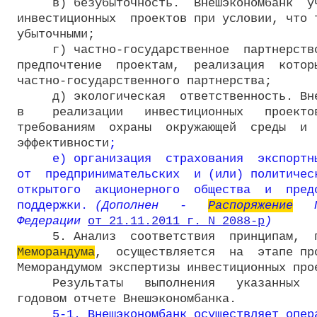
     в) безубыточность.  Внешэкономбанк  уч
инвестиционных  проектов при условии, что т
убыточными;

     г) частно-государственное  партнерство
предпочтение  проектам,  реализация  которы
частно-государственного партнерства;

     д) экологическая  ответственность. Вне
в    реализации   инвестиционных   проектов
требованиям  охраны  окружающей  среды  и  
эффективности
;

     е) организация  страхования  экспортны
от  предпринимательских  и (или) политическ
открытого  акционерного  общества  и  пред
поддержки.
 (Дополнен   -   
Распоряжение
   
Федерации 
от 21.11.2011 г. N 2088-р
)
Меморандума
,  осуществляется  на  этапе пр
Меморандумом экспертизы инвестиционных прое
     Результаты   выполнения   указанных   
годовом отчете Внешэкономбанка.

5-1. Внешэкономбанк осуществляет опера