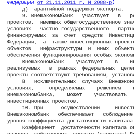
Федерации 
от 21.11.2011 г. N 2088-р
)
     д) гарантийной поддержки экспорта.

     9. Внешэкономбанк   участвует   в   ре
проектов,  имеющих общегосударственное знач
условиях   частно-государственного   партне
финансируемых  за  счет  средств  Инвестици
Федерации,  а  также инвестиционных проекто
объектов   инфраструктуры  и  иных  объекто
обеспечения функционирования особых экономи
     Внешэкономбанк    участвует    в    ин
реализуемых   в  рамках  федеральных  целев
проекты соответствуют требованиям, установ
     В   исключительных  случаях  Внешэконо
условиях,     определяемых    решением    н
Внешэкономбанка,    может    участвовать   
инвестиционных проектов.

     10. При      осуществлении     инвести
Внешэкономбанк   обеспечивает   соблюдение 
уровня коэффициента достаточности капитала 
     Коэффициент  достаточности капитала оп