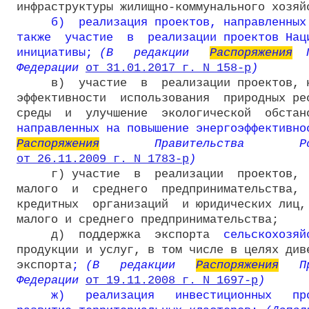
инфраструктуры жилищно-коммунального хозяйс
б)  реализация проектов, направленных 
также  участие  в  реализации проектов Наци
инициативы;
 (В   редакции   
Распоряжения
  
Федерации 
от 31.01.2017 г. N 158-р
)
     в)  участие  в  реализации проектов, н
эффективности  использования  природных рес
среды  и  улучшение  экологической  обстан
направленных на повышение энергоэффективно
Распоряжения
от 26.11.2009 г. N 1783-р
)
     г) участие  в  реализации  проектов,  
малого  и  среднего  предпринимательства,  
кредитных  организаций  и юридических лиц, 
малого и среднего предпринимательства;

     д)  поддержка  экспорта  
сельскохозяй
продукции и услуг, в том числе в целях диве
экспорта
;
 (В   редакции   
Распоряжения
   П
Федерации 
от 19.11.2008 г. N 1697-р
)
ж)   реализация   инвестиционных   про