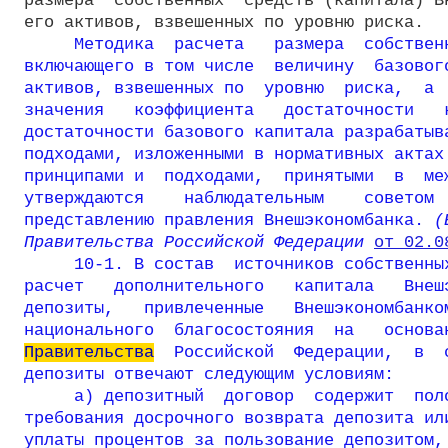
размера  собственных  средств (капитала) Вн
его активов, взвешенных по уровню риска.

Методика  расчета   размера  собственн
включающего в том числе  величину  базового
активов, взвешенных по  уровню  риска,  а  
значения   коэффициента   достаточности   к
достаточности базового капитала разрабатыва
подходами, изложенными в нормативных актах 
принципами и  подходами,  принятыми  в  меж
утверждаются    наблюдательным    советом  
представлению правления Внешэкономбанка.
 (
Правительства Российской Федерации 
от 02.0
10-1. В состав  источников собственных
расчет   дополнительного   капитала   Внешэ
депозиты,   привлеченные   Внешэкономбанком
Правительства
  Российской  Федерации,  в  
депозиты отвечают следующим условиям:

     а) депозитный  договор  содержит  поло
требования досрочного возврата депозита или
уплаты процентов за пользование депозитом, 