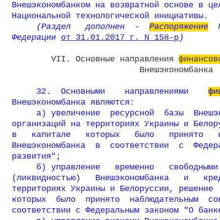
Внешэкономбанком на возвратной основе в цел
Национальной технологической инициативы.
     (Раздел   дополнен  -  
Распоряжение
  
Федерации 
от 31.01.2017 г. N 158-р
)
        VII. Основные направления 
финансов
                          Внешэкономбанка

32.  Основными    направлениями    
фи
Внешэкономбанка являются:

     а) увеличение  ресурсной  базы  Внешэк
организаций на территориях Украины и Белору
в   капитале   которых   было   принято   н
Внешэкономбанка  в  соответствии  с  Федера
развития";

     б) управление   временно   свободными 
(ликвидностью)   Внешэкономбанка   и   кред
территориях Украины и Белоруссии, решение  
которых  было  принято  наблюдательным  сов
соответствии с Федеральным законом "О банке