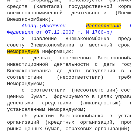
и  27  Меморандума,  используется  фактичес
средств  (капитала)  государственной  корпо
внешнеэкономической   деятельности   (Внешэ
Внешэкономбанк).

Абзац.(Исключен   -   
Распоряжение
   
Федерации 
от 07.12.2007 г. N 1766-р
)
     3. Правление   Внешэкономбанка   предс
Меморандума
 информацию:

     о  сделках,  совершенных  Внешэкономба
инвестиционной  деятельности  с  даты  госу
Внешэкономбанка  до  даты  вступления  в  с
соответствии     (несоответствии)     требо
Меморандумом;

     о  соответствии  (несоответствии) сост
ценных  бумаг,  формируемого в целях управл
денежными   средствами   (ликвидностью)   и
установленным Меморандумом;

     об  участии  Внешэкономбанка  в  устав
организаций  (кредитных  организаций,  проф
рынка ценных бумаг, страховых организаций).