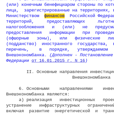
(или) конечным бенефициаром стороны по кото
лица,  зарегистрированные на территориях, в
Министерством  
финансов
  Российской Федера
территорий,     предоставляющих     льготны
налогообложения   и   (или)   не   предусма
предоставления   информации   при  проведен
(офшорные   зоны),   или   физические   лиц
(подданство)  иностранного  государства,  в
перечень,    в   порядке,   утверждаемом   
Внешэкономбанка.
 (Дополнен - Постановление
Федерации 
от 16.01.2015 г. N 16
)
        II. Основные направления инвестицио
                          Внешэкономбанка

     6. Основными    направлениями    инвес
Внешэкономбанка являются:

     а) реализация   инвестиционных   проек
устранение   инфраструктурных   ограничений
включая  развитие  энергетической  и  транс