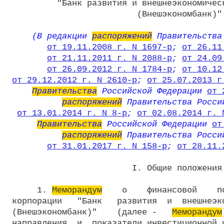
         "Банк развития и внешнеэкономическ
                         (Внешэкономбанк)"

    (В редакции 
распоряжений
 Правительства
от 19.11.2008 г. N 1697-р
; 
от 26.11
от 21.11.2011 г. N 2088-р
; 
от 24.09
от 26.09.2012 г. N 1784-р
; 
от 10.12
от 29.12.2012 г. N 2610-р
; 
от 25.07.2013 г
Правительства
 Российской Федерации 
от 
распоряжений
 Правительства Росси
от 13.01.2014 г. N 8-р
; 
от 02.08.2014 г. 
Правительства
 Российской Федерации 
от
распоряжений
 Правительства Росси
от 31.01.2017 г. N 158-р
; 
от 28.11.
                        I. Общие положения

     1. 
Меморандум
    о    финансовой    п
корпорации   "Банк   развития  и  внешнеэко
(Внешэкономбанк)"    (далее -   
Меморандум
направления  и  показатели инвестиционной и