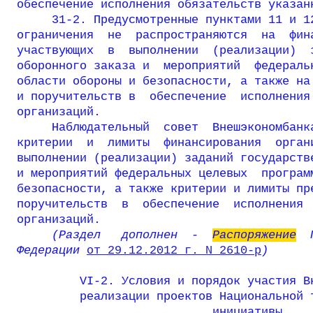
обеспечение исполнения обязательств указанн
     31-2. Предусмотренные пунктами 11 и 12
ограничения  не  распространяются  на  фина
участвующих  в  выполнении  (реализации)  з
оборонного заказа и  мероприятий  федеральн
области обороны и безопасности, а также на 
и поручительств в  обеспечение  исполнения 
организаций.

     Наблюдательный  совет  Внешэкономбанка
критерии  и  лимиты  финансирования  органи
выполнении (реализации) заданий государстве
и мероприятий федеральных целевых  программ
безопасности, а также критерии и лимиты пре
поручительств  в  обеспечение  исполнения  
организаций.
     (Раздел   дополнен  -  
Распоряжение
  
Федерации 
от 29.12.2012 г. N 2610-р
)
VI-2. Условия и порядок участия Вн
         реализации проектов Национальной т
                            инициативы
