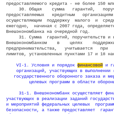
предоставляемого кредита - не более 150 млн
     30. Общая    сумма   гарантий,   поруч
предоставляемых   кредитным   организациям 
осуществляющим  поддержку  малого  и  средн
ежегодно,  начиная с 2007 года, определяетс
Внешэкономбанка на очередной год.

     31. Сумма  гарантий, поручительств и к
Внешэкономбанком    в    целях    поддержки
предпринимательства,   учитывается   при   
лимитов, установленных пунктами 17 и 18 на
    VI-1. Условия и порядок 
финансовой
 и г
    организаций, участвующих в выполнении (
   государственного оборонного заказа и мер
         целевых программ в области обороны
     31-1. Внешэкономбанк осуществляет фина
участвующих в реализации заданий государств
и мероприятий федеральных целевых  программ
безопасности, а также предоставляет  гарант