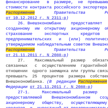
финансирование   в  размере,  не  превышающ
стоимости контракта российского экспортера
Распоряжение
от 10.12.2012 г. N 2311-р
)
     26. Внешэкономбанк    предоставляет  
созданному  им  открытому  акционерному  об
страхование     экспортных     кредитов    
предпринимательских   и   (или)  политическ
утверждаемом наблюдательным советом Внешэк
Распоряжения
от 21.11.2011 г. N 2088-р
)
     27.    Максимальный   размер   обязате
связанных   с  осуществлением  гарантийной
отношении  одного заемщика или группы связа
превышать  25  процентов  размера  собствен
Внешэкономбанка.
 (В  редакции 
Распоряжения
Федерации 
от 21.11.2011 г. N 2088-р
)
27-1.     Максимальный     размер    
предоставляемой    Внешэкономбанком    созд
акционерному   обществу,   осуществляющему 