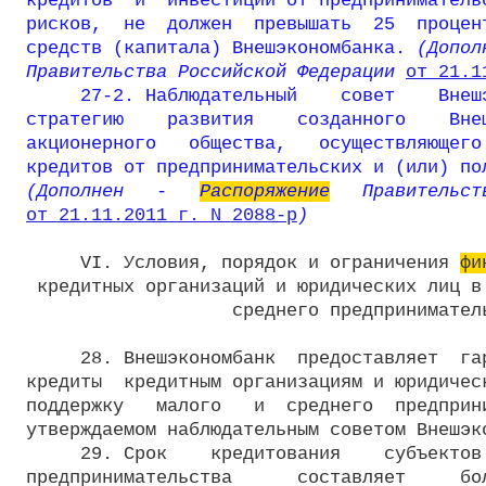
кредитов  и  инвестиций от предпринимательс
рисков,  не  должен  превышать  25  процент
средств (капитала) Внешэкономбанка.
 (Допол
Правительства Российской Федерации 
от 21.1
     27-2. Наблюдательный    совет    Внешэ
стратегию    развития    созданного    Внеш
акционерного   общества,   осуществляющего 
кредитов от предпринимательских и (или) по
(Дополнен   -   
Распоряжение
от 21.11.2011 г. N 2088-р
)
     VI. Условия, порядок и ограничения 
фи
 кредитных организаций и юридических лиц в 
                   среднего предприниматель
     28. Внешэкономбанк  предоставляет  гар
кредиты  кредитным организациям и юридическ
поддержку   малого   и  среднего  предприни
утверждаемом наблюдательным советом Внешэко
     29. Срок    кредитования    субъектов 
предпринимательства      составляет     бол