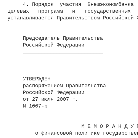
     4. Порядок  участия  Внешэкономбанка  
целевых   программ   и   государственных   
устанавливается Правительством Российской Ф
     Председатель Правительства

     Российской Федерации                  
     __________________________

     УТВЕРЖДЕН

     распоряжением Правительства

     Российской Федерации

     от 27 июля 2007 г.

     N 1007-р

                        М Е М О Р А Н Д У М
         о финансовой политике государствен