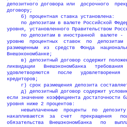
депозитного договора или  досрочного  прекр
договору;

     б) процентная ставка установлена:

     по депозитам в валюте Российской Федер
уровня, установленного Правительством Росси
     по депозитам в иностранной  валюте -  
уровню  процентных  ставок  по  депозитам  
размещенным  из  средств  Фонда  национальн
Внешэкономбанке;

     в) депозитный договор содержит положен
ликвидации   Внешэкономбанка   требования  
удовлетворяются   после   удовлетворения   
кредиторов;

     г) срок размещения депозита составляет
     д) депозитный договор содержит условие
если значение коэффициента достаточности ба
уровня ниже 2 процентов:

     невыплаченные  проценты  по  депозиту 
накапливаются  за  счет   прекращения   пол
обязательства  Внешэкономбанка   по   выпла