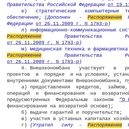
Правительства Российской Федерации 
от 19.1
к)   стратегические   компьютерные  те
обеспечение;
 (Дополнен   -  
Распоряжение
  
Федерации 
от 26.11.2009 г. N 1783-р
)
л) информационно-коммуникационные сис
Распоряжение
от 26.11.2009 г. N 1783-р
)
м) медицинская техника и фармацевтика
Распоряжение
от 26.11.2009 г. N 1783-р
)
     8. Внешэкономбанк   участвует   в   ре
проектов  в  порядке  и на условиях, устан
внутренними документами Внешэкономбанка, пу
     а) предоставления  кредитов,  займов, 
операций  и  финансирования  на  возвратной
предусмотренных  Федеральным  законом  
"О 
финансирование на возвратной основе);

     б) выдачи гарантий и поручительств;

     в) участия в уставных капиталах хозяйс
     г) 
(Утратил   силу  -  
Распоряжение
  