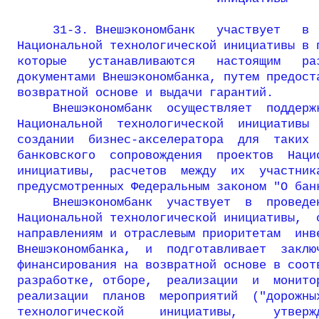
     31-3. Внешэкономбанк   участвует   в  
Национальной технологической инициативы в п
которые   устанавливаются   настоящим   раз
документами Внешэкономбанка, путем предоста
возвратной основе и выдачи гарантий.

     Внешэкономбанк  осуществляет  поддержк
Национальной  технологической  инициативы  
создании  бизнес-акселератора  для  таких  
банковского  сопровождения  проектов  Нацио
инициативы,  расчетов  между  их  участника
предусмотренных Федеральным законом "О банк
     Внешэкономбанк  участвует  в  проведен
Национальной технологической инициативы,  с
направлениям и отраслевым приоритетам  инве
Внешэкономбанка,  и  подготавливает  заключ
финансирования на возвратной основе в соотв
разработке, отборе,  реализации  и  монитор
реализации  планов  мероприятий  ("дорожных