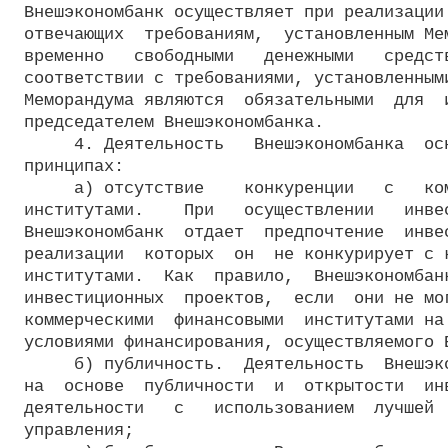
Внешэкономбанк осуществляет при реализации 
отвечающих  требованиям,  установленным Мем
временно   свободными   денежными   средств
соответствии с требованиями, установленными
Меморандума являются  обязательными  для  и
председателем Внешэкономбанка.

     4. Деятельность   Внешэкономбанка  осн
принципах:

     а) отсутствие    конкуренции   с   ком
институтами.    При   осуществлении   инвес
Внешэкономбанк  отдает  предпочтение  инвес
реализации  которых  он  не конкурирует с к
институтами.  Как  правило,  Внешэкономбанк
инвестиционных  проектов,  если  они не мог
коммерческими  финансовыми  институтами на 
условиями финансирования, осуществляемого В
     б) публичность.  Деятельность  Внешэко
на  основе  публичности  и  открытости  инв
деятельности   с   использованием  лучшей  
управления;
