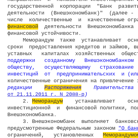
государственной  корпорации  "Банк  развити
деятельности  (Внешэкономбанк)"  (далее -  
финансовой
  деятельности  Внешэкономбанка 
финансовой устойчивости.

     Меморандум  также  устанавливает  осно
сроки  предоставления кредитов и займов, вы
уставных   капиталах  хозяйственных  общес
поддержки   созданному   Внешэкономбанком  
обществу,   осуществляющему   страхование  
инвестиций  от  предпринимательских  и (ил
количественные ограничения на привлечение 
редакции    
Распоряжения
от 21.11.2011 г. N 2088-р
)
     2. 
Меморандум
    устанавливает    осн
инвестиционной  и  финансовой политики, пол
Внешэкономбанка.

     3. Внешэкономбанк  выполняет  банковск
предусмотренные Федеральным законом 
"О бан
ограничений,   установленных   
Меморандумо