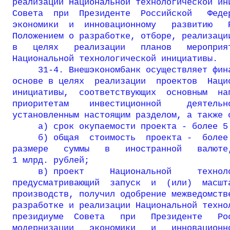
реализации Национальной технологической ини
Совета  при  Президенте  Российской   Федер
экономики  и  инновационному   развитию   Р
Положением о разработке, отборе, реализации
в   целях   реализации   планов   мероприят
Национальной технологической инициативы.

     31-4. Внешэкономбанк осуществляет фина
основе в целях  реализации  проектов  Нацио
инициативы,  соответствующих  основным  нап
приоритетам    инвестиционной     деятельно
установленным настоящим разделом, а также с
     а) срок окупаемости проекта - более 5 
     б) общая  стоимость  проекта -  более 
размере   суммы   в   иностранной   валюте,
1 млрд. рублей;

     в) проект     Национальной     техноло
предусматривающий  запуск  и  (или)  масшта
производств, получил одобрение межведомстве
разработке и реализации Национальной технол
президиуме  Совета   при   Президенте   Рос
модернизации   экономики   и   инновационно