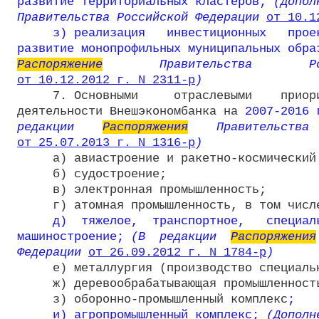
развитие территориальных кластеров;
 (Допол
Правительства Российской Федерации 
от 10.1
     з) реализация   инвестиционных   проек
развитие монопрофильных муниципальных обра
Распоряжение
от 10.12.2012 г. N 2311-р
)
     7. Основными     отраслевыми    приори
деятельности Внешэкономбанка на 
2007-2016 
редакции    
Распоряжения
от 25.07.2013 г. N 1316-р
)
     а) авиастроение и ракетно-космический 
     б) судостроение;

     в) электронная промышленность;

     г) атомная промышленность, в том числе
д)  тяжелое,  транспортное,   специаль
машиностроение;
 (В  редакции  
Распоряжения
Федерации 
от 26.09.2012 г. N 1784-р
)
     е) металлургия (производство специальн
     ж) деревообрабатывающая промышленность
     з) оборонно-промышленный комплекс
;
и) агропромышленный комплекс
;
 (Дополн