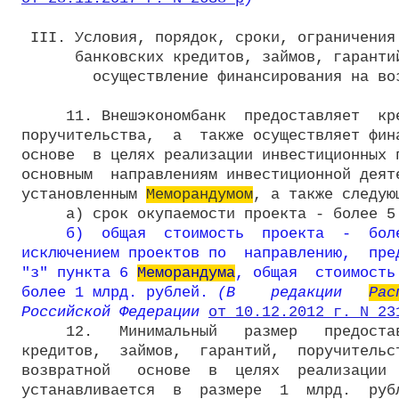
 III. Условия, порядок, сроки, ограничения 
      банковских кредитов, займов, гарантий
        осуществление финансирования на воз
     11. Внешэкономбанк  предоставляет  кре
поручительства,  а  также осуществляет фина
основе  в целях реализации инвестиционных п
основным  направлениям инвестиционной деяте
установленным 
Меморандумом
, а также следую
     а) срок окупаемости проекта - более 5 
б)  общая  стоимость  проекта  -  боле
исключением проектов по  направлению,  пред
"з" пункта 6 
Меморандума
, общая  стоимость
более 1 млрд. рублей.
 (В    редакции   
Рас
Российской Федерации 
от 10.12.2012 г. N 23
     12.   Минимальный   размер   предостав
кредитов,  займов,  гарантий,  поручительст
возвратной   основе  в  целях  реализации  
устанавливается  в  размере  1  млрд.  рубл