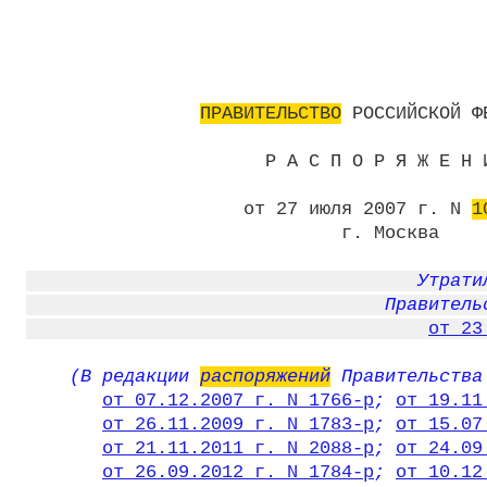
ПРАВИТЕЛЬСТВО
 РОССИЙСКОЙ ФЕ
                      Р А С П О Р Я Ж Е Н И
                    от 27 июля 2007 г. N 
1
                             г. Москва

                                    Утрати
                                 Правительс
от 23
    (В редакции 
распоряжений
 Правительства
от 07.12.2007 г. N 1766-р
; 
от 19.11
от 26.11.2009 г. N 1783-р
; 
от 15.07
от 21.11.2011 г. N 2088-р
; 
от 24.09
от 26.09.2012 г. N 1784-р
; 
от 10.12