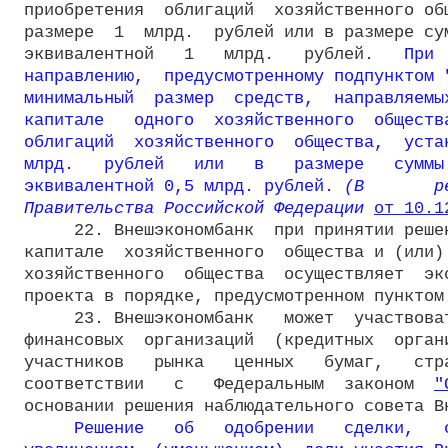
приобретения  облигаций  хозяйственного общ
размере  1  млрд.  рублей или в размере сум
эквивалентной   1   млрд.   рублей.   
При 
направлению,  предусмотренному подпунктом 
минимальный  размер  средств,  направляемых
капитале   одного  хозяйственного  общества
облигаций  хозяйственного  общества,  устан
млрд.   рублей   или   в   размере   суммы 
эквивалентной 0,5 млрд. рублей.
 (В       р
Правительства Российской Федерации 
от 10.1
     22. Внешэкономбанк  при принятии решен
капитале  хозяйственного  общества и (или) 
хозяйственного  общества  осуществляет  экс
проекта в порядке, предусмотренном пунктом
     23. Внешэкономбанк   может  участвоват
финансовых  организаций  (кредитных  органи
участников   рынка   ценных   бумаг,   стра
соответствии   с   Федеральным  законом  
"
основании решения наблюдательного совета Вн
Решение   об   одобрении   сделки,   с