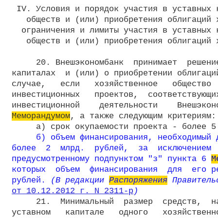
 IV. Условия и порядок участия в уставных к
   обществ и (или) приобретения облигаций х
  ограничения и лимиты участия в уставных к
   обществ и (или) приобретения облигаций х
     20. Внешэкономбанк  принимает  решение
капиталах  и (или) о приобретении облигаций
случае,   если   хозяйственное   общество  
инвестиционных   проектов,  соответствующих
Меморандумом
, а также следующим критериям:

     а) срок окупаемости проекта - более 5 
б) объем финансирования, необходимый д
более  2  млрд.  рублей,  за  исключением  
предусмотренному подпунктом "з" пункта 6 
М
которых  объем  финансирования  для  его ре
рублей.
 (В редакции 
Распоряжения
от 10.12.2012 г. N 2311-р
)
     21.  Минимальный  размер  средств,  на
уставном   капитале   одного   хозяйственно