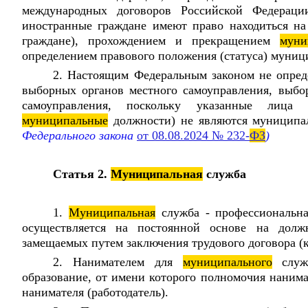
международных договоров Российской Федераци
иностранные граждане имеют право находиться н
граждане), прохождением и прекращением
муни
определением правового положения (статуса) муни
2. Настоящим Федеральным законом не опреде
выборных органов местного самоуправления, выб
самоуправления, поскольку указанные лица
муниципальные
должности) не являются муницип
Федерального закона
от 08.08.2024 № 232-
ФЗ
)
Статья 2.
Муниципальная
служба
1.
Муниципальная
служба - профессиональная
осуществляется на постоянной основе на дол
замещаемых путем заключения трудового договора (к
2. Нанимателем для
муниципального
служа
образование, от имени которого полномочия нанима
нанимателя (работодатель).