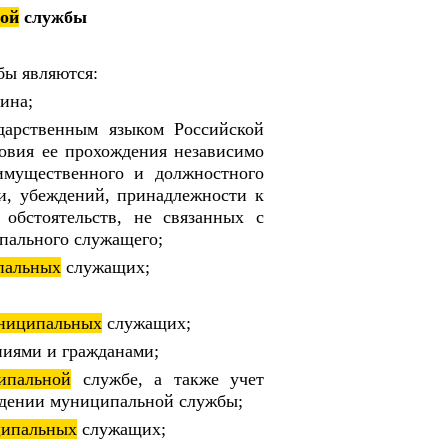
ой
службы
ы являются:
нина;
дарственным языком Российской
овия ее прохождения независимо
 имущественного и должностного
и, убеждений, принадлежности к
обстоятельств, не связанных с
пального служащего;
пальных
служащих;
ниципальных
служащих;
ниями и гражданами;
ипальной
службе, а также учет
ждении муниципальной службы;
ипальных
служащих;