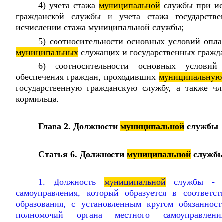
4) учета стажа
муниципальной
службы при ис
гражданской службы и учета стажа государств
исчислении стажа муниципальной службы;
5) соотносительности основных условий опла
муниципальных
служащих и государственных гражд
6) соотносительности основных условий 
обеспечения граждан, проходивших
муниципальную
государственную гражданскую службу, а также ч
кормильца.
Глава 2. Должности
муниципальной
службы
Статья 6. Должности
муниципальной
служб
1. Должность
муниципальной
службы - д
самоуправления, который образуется в соответ
образования, с установленным кругом обязаннос
полномочий органа местного самоуправле