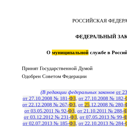
РОССИЙСКАЯ ФЕДЕР
ФЕДЕРАЛЬНЫЙ ЗА
О
муниципальной
службе в Росси
Принят Государственной Думой 7 
Одобрен Советом Федерации 21 
(В редакции федеральных законов
от 2
от 27.10.2008 № 181-
ФЗ
,
от 27.10.2008 № 182-
от 22.12.2008 № 267-
ФЗ
,
от
25
.12.2008 № 280-
от 03.05.2011 № 92-
ФЗ
,
от 21.10.2011 № 288-
Ф
от 03.12.2012 № 231-
ФЗ
,
от 07.05.2013 № 99-
Ф
от 02.07.2013 № 185-
ФЗ
,
от 22.10.2013 № 284-