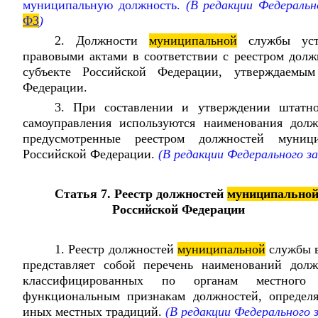
муниципальную должность.
(В редакции Федеральн
ФЗ
)
2. Должности
муниципальной
службы уста
правовыми актами в соответствии с реестром дол
субъекте Российской Федерации, утверждаемым
Федерации.
3. При составлении и утверждении штатно
самоуправления используются наименования дол
предусмотренные реестром должностей муни
Российской Федерации.
(В редакции Федерального з
Статья 7. Реестр должностей
муниципально
Российской Федерации
1. Реестр должностей
муниципальной
службы в
представляет собой перечень наименований дол
классифицированных по органам местного 
функциональным признакам должностей, определ
иных местных традиций.
(В редакции Федерального 