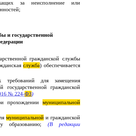
щих за неисполнение или
нностей;
ы и государственной
Федерации
арственной гражданской службы
ажданская
служба
) обеспечивается
х требований для замещения
 государственной гражданской
016 № 224-
ФЗ
)
при прохождении
муниципальной
для
муниципальной
и гражданской
ому образованию;
(В редакции