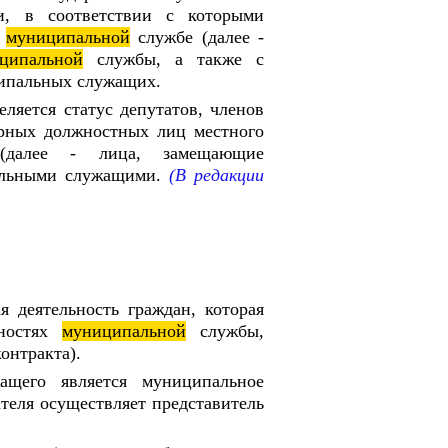
и, в соответствии с которыми
а
муниципальной
службе (далее -
ципальной
службы, а также с
ципальных служащих.
ляется статус депутатов, членов
орных должностных лиц местного
 (далее - лица, замещающие
альными служащими.
(В редакции
 деятельность граждан, которая
жностях
муниципальной
службы,
онтракта).
щего является муниципальное
теля осуществляет представитель