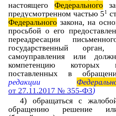
настоящего
Федерального
зак
предусмотренном частью 5
1
ст
Федерального
закона, на осн
просьбой о его предоставле
переадресации письменн
государственный орган,
самоуправления или долж
компетенцию которых 
поставленных в обраще
редакции
Федеральн
от 27.11.2017 № 355-ФЗ
)
4) обращаться с жалобо
обращению решение ил