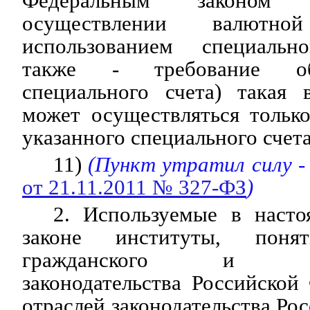
Федеральным законом 
осуществлении валютн
использованием специальн
также - требование об
специального счета) такая 
может осуществляться тольк
указанного специального счета
11)
(Пункт утратил силу -
от 21.11.2011 № 327-ФЗ
)
2. Используемые в наст
законе институты, пон
гражданского и адми
законодательства Российской
отраслей законодательства Ро