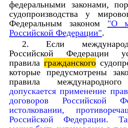
федеральными законами, по
судопроизводства у мирово
Федеральным законом
"О м
Российской Федерации"
.
2. Если международ
Российской Федерации у
правила
гражданского
судопро
которые предусмотрены зак
правила международно
допускается применение пра
договоров Российской 
истолковании, противореч
Российской Федерации. Та