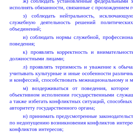
ж) соблюдать установленные федеральными з
исполнять обязанности, связанные с прохождением 
з) соблюдать нейтральность, исключающ
служебную деятельность решений политически
объединений;
и) соблюдать нормы служебной, профессиона
поведения;
к) проявлять корректность и внимательнос
должностными лицами;
л) проявлять терпимость и уважение к обыча
учитывать культурные и иные особенности различн
и конфессий, способствовать межнациональному и 
м) воздерживаться от поведения, которое
объективном исполнении государственными служа
а также избегать конфликтных ситуаций, способных
авторитету государственного органа;
н) принимать предусмотренные законодательс
по недопущению возникновения конфликтов интере
конфликтов интересов;