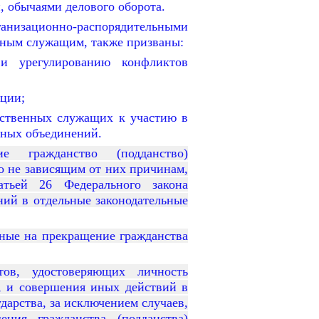
 обычаями делового оборота.
ганизационно-распорядительными
нным служащим, также призваны:
и урегулированию конфликтов
ции;
рственных служащих к участию в
нных объединений.
е гражданство (подданство)
по не зависящим от них причинам,
тьей 26 Федерального закона
ий в отдельные законодательные
ные на прекращение гражданства
тов, удостоверяющих личность
а, и совершения иных действий в
дарства, за исключением случаев,
ния гражданства (подданства)