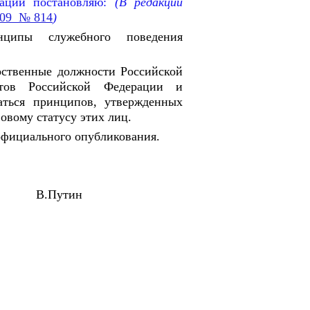
ации постановляю:
(В редакции
009 № 814
)
ципы служебного поведения
рственные должности Российской
ктов Российской Федерации и
ться принципов, утвержденных
вовому статусу этих лиц.
 официального опубликования.
ии В.Путин