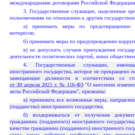
международными договорами Российской Федерации,
3. Государственные служащие, наделенные ор
полномочиями по отношению к другим государстве
а) принимать меры по предотвращению 
интересов;
б) принимать меры по предупреждению корруп
в) не допускать случаев принуждения госуда
деятельности политических партий, иных обществе
4. Государственные служащие, имеющи
иностранного государства, которое не прекращено 
замещающие должности в соответствии со ста
от 30 апреля 2021 г. № 116-ФЗ
"О внесении изменен
акты Российской Федерации", призваны:
а) принимать все возможные меры, направлен
(подданства) иностранного государства;
б) воздерживаться от получения докумен
гражданина (подданного) иностранного государств
качестве гражданина (подданного) иностранного госу
когда такие действия необходимы для прекраще