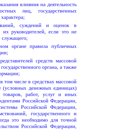
оказания влияния на деятельность
ностных лиц, государственных
характера;
ываний, суждений и оценок в
 их руководителей, если это не
о служащего;
нном органе правила публичных
ции;
редставителей средств массовой
осударственного органа, а также
ормации;
в том числе в средствах массовой
е (условных денежных единицах)
 товаров, работ, услуг и иных
зидентами Российской Федерации,
системы Российской Федерации,
ствований, государственного и
огда это необходимо для точной
ельством Российской Федерации,